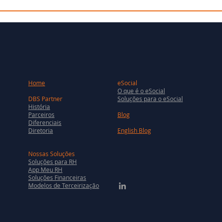
Home
eSocial
O que é o eSocial
DBS Partner
Soluções para o eSocial
História
Parceiros
Blog
Diferenciais
Diretoria
English Blog
Nossas Soluções
Soluções para RH
App Meu RH
Soluções Financeiras
Modelos de Terceirização