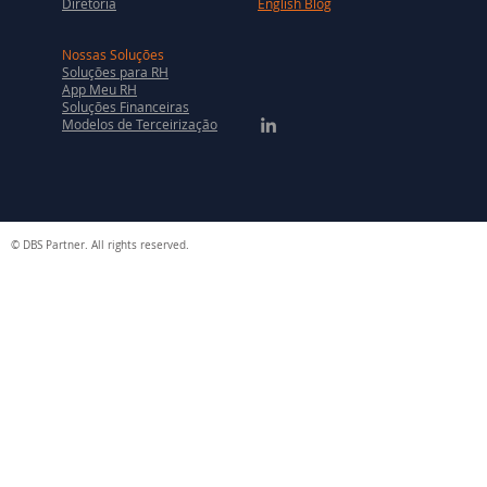
Diretoria
English Blog
Nossas Soluções
Soluções para RH
App Meu RH
Soluções Financeiras
Modelos de Terceirização
© DBS Partner. All rights reserved.