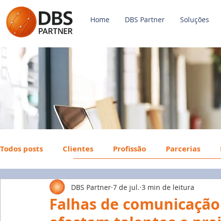
Home
DBS Partner
Soluções
Todos posts
Clientes
Profissão
Parcerias
DBS Partner
7 de jul.
3 min de leitura
Payroll
FGTS
Mercado de Trabalho
Econ
Falhas de comunicação 