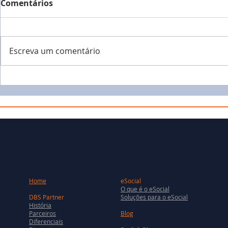
Comentários
Escreva um comentário
Home
eSocial
O que é o eSocial
DBS Partner
Soluções para o eSocial
História
Parceiros
Blog
Diferenciais