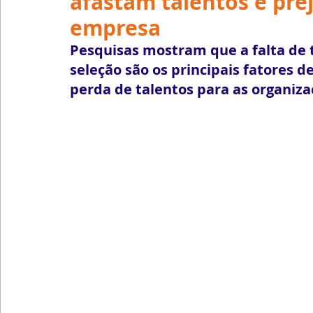
afastam talentos e pr
Emprego
Avaliação de Desempenho
Inteligên
empresa
Pesquisas mostram que a falta de t
Reforma Trabalhista
eSocial
Recursos Huma
seleção são os principais fatores 
perda de talentos para as organiz
Outsourcing
English
Português
Big Data