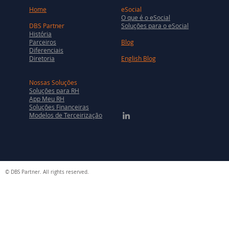
Home
eSocial
O que é o eSocial
DBS Partner
Soluções para o eSocial
História
Parceiros
Blog
Diferenciais
Diretoria
English Blog
Nossas Soluções
Soluções para RH
App Meu RH
Soluções Financeiras
Modelos de Terceirização
© DBS Partner. All rights reserved.