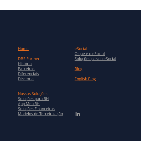
Home
eSocial
O que é o eSocial
DBS Partner
Soluções para o eSocial
História
Parceiros
Blog
Diferenciais
Diretoria
English Blog
Nossas Soluções
Soluções para RH
App Meu RH
Soluções Financeiras
Modelos de Terceirização