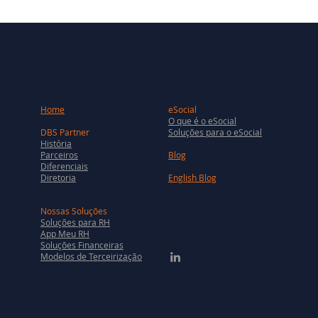
Home
eSocial
O que é o eSocial
DBS Partner
Soluções para o eSocial
História
Parceiros
Blog
Diferenciais
Diretoria
English Blog
Nossas Soluções
Soluções para RH
App Meu RH
Soluções Financeiras
Modelos de Terceirização