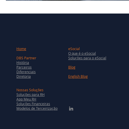
Home
eSocial
O que é o eSocial
DBS Partner
Soluções para o eSocial
História
Parceiros
Blog
Diferenciais
Diretoria
English Blog
Nossas Soluções
Soluções para RH
App Meu RH
Soluções Financeiras
Modelos de Terceirização