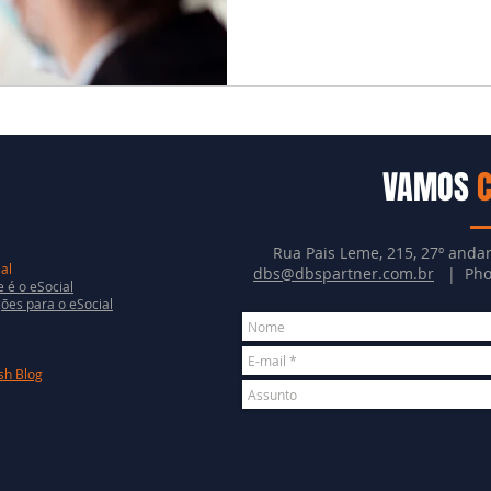
VAMOS
Rua Pais Leme, 215, 27º andar
al
dbs@dbspartner.com.br
| Phon
 é o eSocial
ões para o eSocial
sh Blog