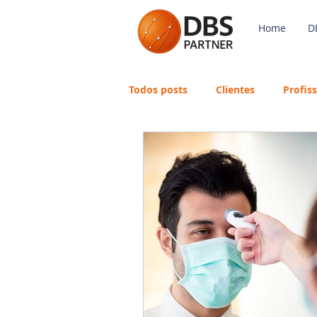
Home
D
Todos posts
Clientes
Profis
Payroll
FGTS
Mercado 
Avaliação de Desempenho
eSocial
Recursos Humanos
Português
Big Data
DB