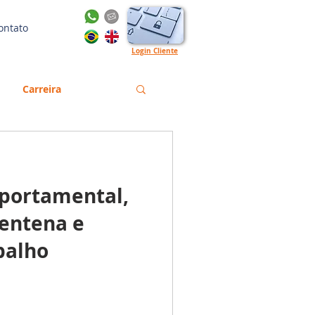
ontato
Login Cliente
Carreira
Gestão
Emprego
portamental,
orma Trabalhista
rentena e
balho
English