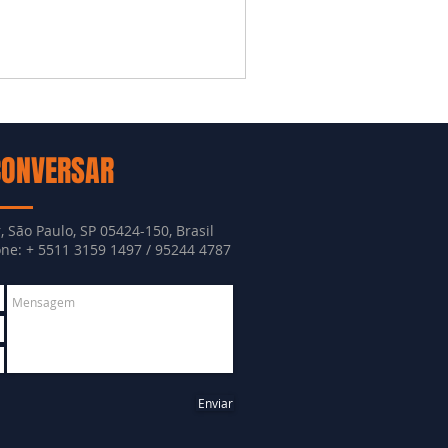
CONVERSAR
, São Paulo, SP 05424-150, Brasil
e: + 5511 3159 1497 / 95244 4787
Enviar