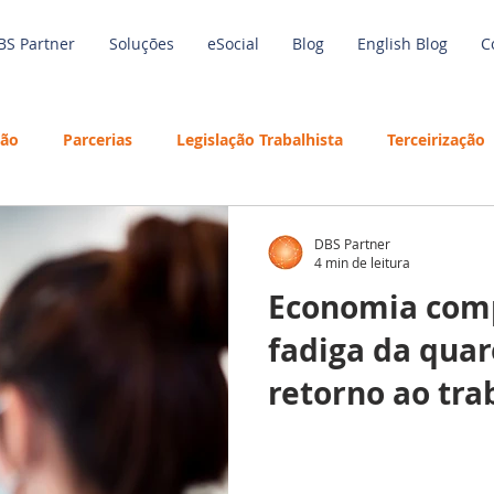
BS Partner
Soluções
eSocial
Blog
English Blog
C
são
Parcerias
Legislação Trabalhista
Terceirização
de Trabalho
Economia
Benefícios
Tecnologia
DBS Partner
4 min de leitura
Economia com
Inteligência Artificial
Employees
Guia Salarial
Ref
fadiga da qua
retorno ao tra
Treinamento
Folha de Pagamento
Outsourcing
S Partner
Férias
Training