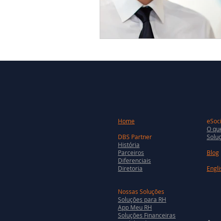
Home
eSoci
O que
DBS Partner
Soluç
História
Parceiros
Blog
Diferenciais
Diretoria
Engli
Nossas Soluções
Soluções para RH
App Meu RH
Soluções Financeiras