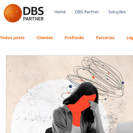
Home
DBS Partner
Soluções
Todos posts
Clientes
Profissão
Parcerias
Leg
Payroll
FGTS
Mercado de Trabalho
Economi
Avaliação de Desempenho
Inteligência Artificial
eSocial
Recursos Humanos
Treinamento
Fo
Português
Big Data
DBS Partner
Férias