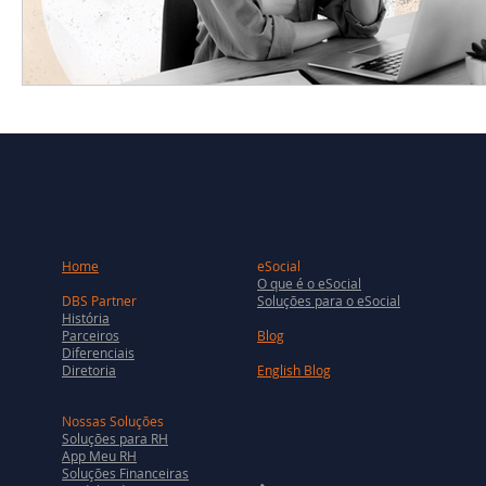
Home
eSocial
O que é o eSocial
DBS Partner
Soluções para o eSocial
História
Parceiros
Blog
Diferenciais
Diretoria
English Blog
Nossas Soluções
Soluções para RH
App Meu RH
Soluções Financeiras