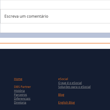
Escreva um comentário
Home
eSocial
O que é o eSocial
DBS Partner
Soluções para o eSocial
História
Parceiros
Blog
Diferenciais
Diretoria
English Blog