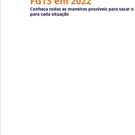
FGTS em 2022
Emprego
Avaliação de Desempenho
Inteligên
Conheça todas as maneiras possíveis para sacar o
para cada situação
Reforma Trabalhista
eSocial
Recursos Huma
Outsourcing
English
Português
Big Data