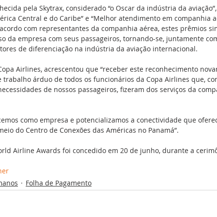
nhecida pela Skytrax, considerado “o Oscar da indústria da aviação”
rica Central e do Caribe” e “Melhor atendimento em companhia a
e acordo com representantes da companhia aérea, estes prêmios si
o da empresa com seus passageiros, tornando-se, juntamente com
tores de diferenciação na indústria da aviação internacional.
Copa Airlines, acrescentou que “receber este reconhecimento nova
 trabalho árduo de todos os funcionários da Copa Airlines que, com
 necessidades de nossos passageiros, fizeram dos serviços da comp
ecemos como empresa e potencializamos a conectividade que ofere
 meio do Centro de Conexões das Américas no Panamá”.
ld Airline Awards foi concedido em 20 de junho, durante a cerim
ner
manos
Folha de Pagamento