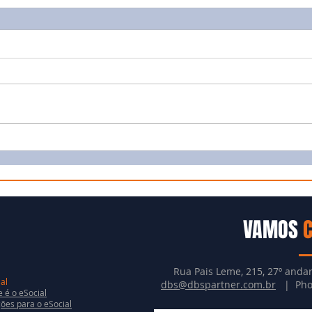
VAMOS
Rua Pais Leme, 215, 27º andar
al
dbs@dbspartner.com.br
| Phon
 é o eSocial
ões para o eSocial