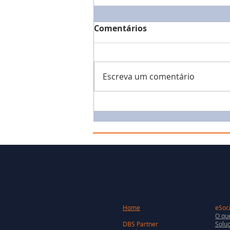
Comentários
Escreva um comentário
Home
eSoci
O que
DBS Partner
Soluç