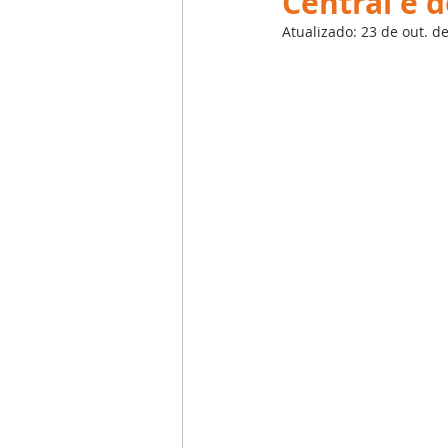
Central e 
Emprego
Avaliação de 
Atualizado:
23 de out. d
Reforma Trabalhista
eSoc
Outsourcing
English