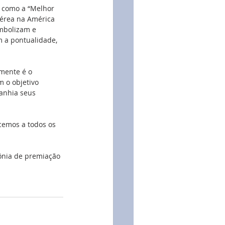
, como a “Melhor 
érea na América 
mbolizam e 
 a pontualidade, 
mente é o 
 o objetivo 
anhia seus 
cemos a todos os 
ônia de premiação 