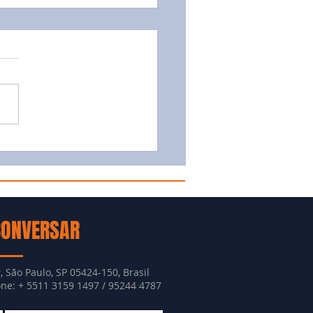
CONVERSAR
, São Paulo, SP 05424-150, Brasil
e: + 5511 3159 1497 / 95244 4787