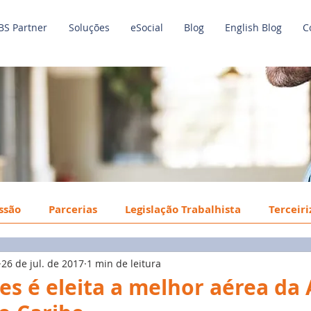
BS Partner
Soluções
eSocial
Blog
English Blog
C
issão
Parcerias
Legislação Trabalhista
Terceir
26 de jul. de 2017
1 min de leitura
o de Trabalho
Economia
Benefícios
Tecnologi
nes é eleita a melhor aérea da