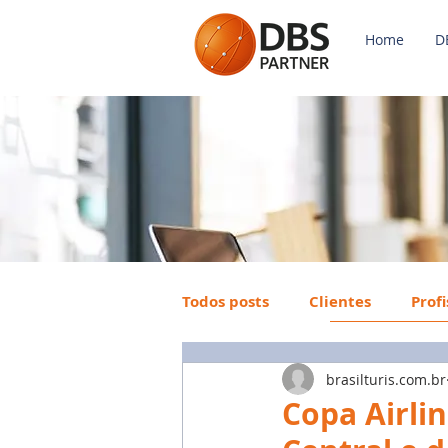
Home
D
Todos posts
Clientes
Prof
brasilturis.com.br
Payroll
FGTS
Mercad
Copa Airli