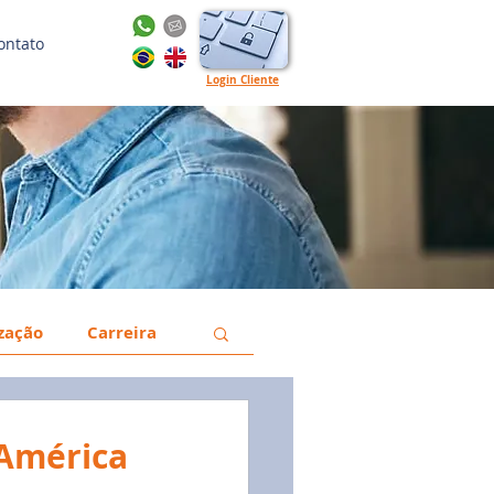
ontato
Login Cliente
ização
Carreira
a
Gestão
 América