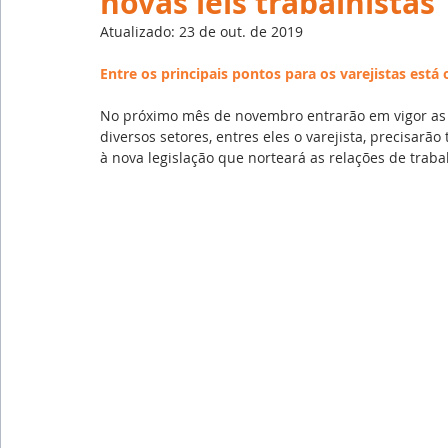
novas leis trabalhistas
Emprego
Avaliação de Desempenho
Inteligên
Atualizado:
23 de out. de 2019
Entre os principais pontos para os varejistas está
Reforma Trabalhista
eSocial
Recursos Huma
No próximo mês de novembro entrarão em vigor as n
diversos setores, entres eles o varejista, precisar
à nova legislação que norteará as relações de traba
Outsourcing
English
Português
Big Data