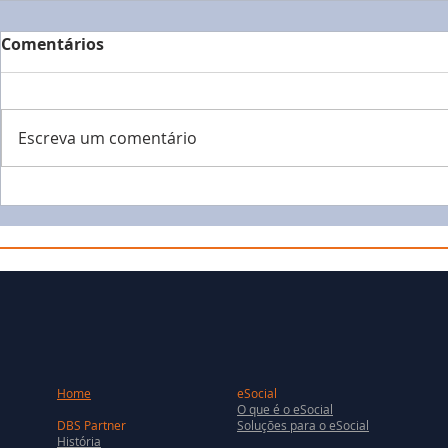
Comentários
Escreva um comentário
Home
eSocial
O que é o eSocial
DBS Partner
Soluções para o eSocial
História