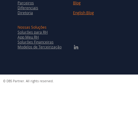
Parceiros
Blog
Diferenciais
Diretoria
English Blog
Nossas Soluções
Soluções para RH
App Meu RH
Soluções Financeiras
Modelos de Terceirização
© DBS Partner. All rights reserved.