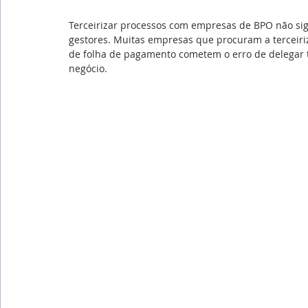
Emprego
Avaliação de Desempenho
Inteligên
Terceirizar processos com empresas de BPO não sign
gestores. Muitas empresas que procuram a terceiriza
de folha de pagamento cometem o erro de delegar 
Reforma Trabalhista
eSocial
Recursos Huma
negócio.
Outsourcing
English
Português
Big Data