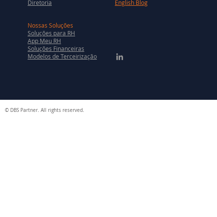
Diretoria
English Blog
Nossas Soluções
Soluções para RH
App Meu RH
Soluções Financeiras
Modelos de Terceirização
© DBS Partner. All rights reserved.