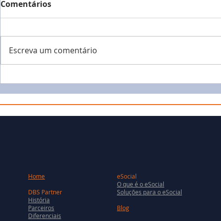
Comentários
Escreva um comentário
Home
eSocial
O que é o eSocial
DBS Partner
Soluções para o eSocial
História
Parceiros
Blog
Diferenciais