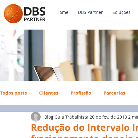
Home
DBS Partner
Soluções
Todos posts
Clientes
Profissão
Parcerias
Blog Guia Trabalhista
20 de fev. de 2018
2 mi
Payroll
FGTS
Mercado de Trabalho
Econ
Redução do Intervalo I