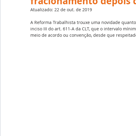
fracionamento depois 
Emprego
Avaliação de Desempenho
Inteligên
Atualizado:
22 de out. de 2019
A Reforma Trabalhista trouxe uma novidade quanto 
Reforma Trabalhista
eSocial
Recursos Huma
inciso III do art. 611-A da CLT, que o intervalo mí
meio de acordo ou convenção, desde que respeitado
Outsourcing
English
Português
Big Data