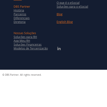
O que é o eSocial
DBS Partner
Soluções para o eSocial
História
Parceiros
Blog
Diferenciais
Diretoria
English Blog
Nossas Soluções
Soluções para RH
App Meu RH
Soluções Financeiras
Modelos de Terceirização
© DBS Partner. All rights reserved.