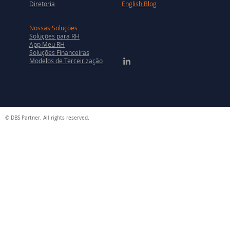
Diretoria
English Blog
Nossas Soluções
Soluções para RH
App Meu RH
Soluções Financeiras
Modelos de Terceirização
© DBS Partner. All rights reserved.