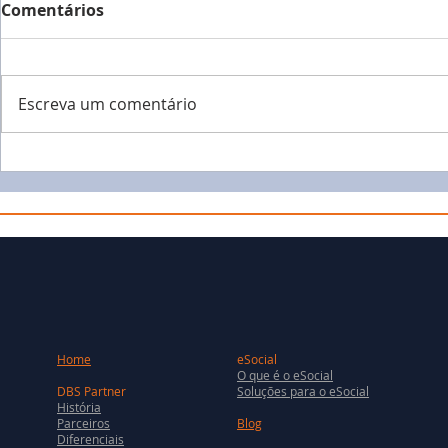
Comentários
Escreva um comentário
Home
eSocial
O que é o eSocial
DBS Partner
Soluções para o eSocial
História
Parceiros
Blog
Diferenciais