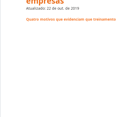
empresas
Emprego
Avaliação de Desempenho
Inteligên
Atualizado:
22 de out. de 2019
Quatro motivos que evidenciam que treinamento 
Reforma Trabalhista
eSocial
Recursos Huma
Outsourcing
English
Português
Big Data