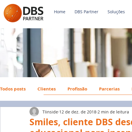
Home
DBS Partner
Soluções
Todos posts
Clientes
Profissão
Parcerias
TIinside
12 de dez. de 2018
2 min de leitura
Payroll
FGTS
Mercado de Trabalho
Econ
Smiles, cliente DBS de