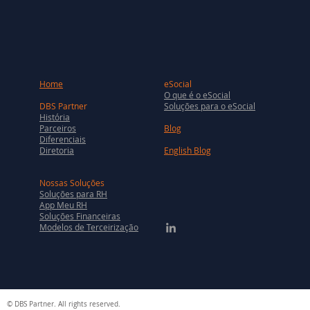
Home
eSocial
O que é o eSocial
DBS Partner
Soluções para o eSocial
História
Parceiros
Blog
Diferenciais
Diretoria
English Blog
Nossas Soluções
Soluções para RH
App Meu RH
Soluções Financeiras
Modelos de Terceirização
© DBS Partner. All rights reserved.