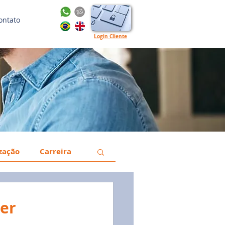
ontato
Login Cliente
ização
Carreira
a
Gestão
ser