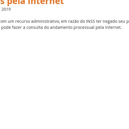
s pela Internet
Desempenho
Inteligência Artificial
Employees
G
e 2019
om um recurso administrativo, em razão do INSS ter negado seu p
ial
Recursos Humanos
Treinamento
Folha d
, pode fazer a consulta do andamento processual pela Internet.
Português
Big Data
DBS Partner
Férias
T