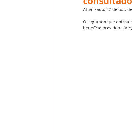
consultado
Emprego
Avaliação de 
Atualizado:
22 de out. d
O segurado que entrou c
Reforma Trabalhista
eSoc
benefício previdenciário
Outsourcing
English