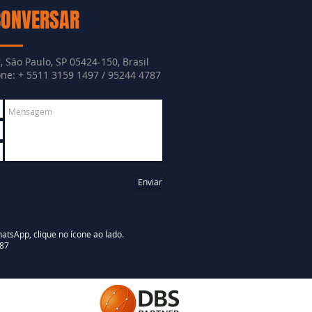
CONVERSAR
, São Paulo, SP 05424-150, Brasil
e: + 5511 3159 1497 / 95244 4787
Enviar
atsApp, clique no ícone ao lado.
87