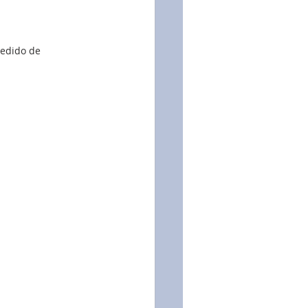
uia Salarial
edido de 
e Pagamento
raining