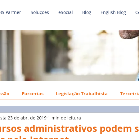
BS Partner
Soluções
eSocial
Blog
English Blog
C
issão
Parcerias
Legislação Trabalhista
Terceir
ista
23 de abr. de 2019
1 min de leitura
o de Trabalho
Economia
Benefícios
Tecnologi
ursos administrativos podem 