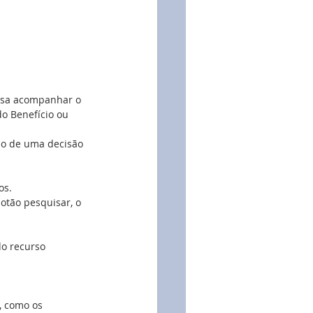
ossa acompanhar o 
o Benefício ou 
so de uma decisão 
os. 
otão pesquisar, o 
o recurso 
, como os 