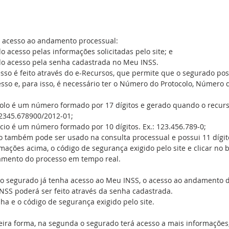
 acesso ao andamento processual: 
o acesso pelas informações solicitadas pelo site; e  
do acesso pela senha cadastrada no Meu INSS. 
esso é feito através do e-Recursos, que permite que o segurado p
so e, para isso, é necessário ter o Número do Protocolo, Número d
lo é um número formado por 17 dígitos e gerado quando o recur
12345.678900/2012-01;  
io é um número formado por 10 dígitos. Ex.: 123.456.789-0;  
o também pode ser usado na consulta processual e possui 11 dígit
mações acima, o código de segurança exigido pelo site e clicar no b
damento do processo em tempo real.
o segurado já tenha acesso ao Meu INSS, o acesso ao andamento d
INSS poderá ser feito através da senha cadastrada.
nha e o código de segurança exigido pelo site.
ira forma, na segunda o segurado terá acesso a mais informações