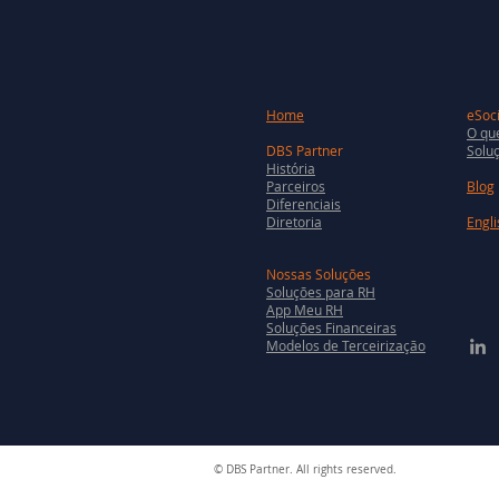
Home
eSoci
O que
DBS Partner
Soluç
História
Parceiros
Blog
Diferenciais
Diretoria
Engli
Nossas Soluções
Soluções para RH
App Meu RH
Soluções Financeiras
Modelos de Terceirização
© DBS Partner. All rights reserved.