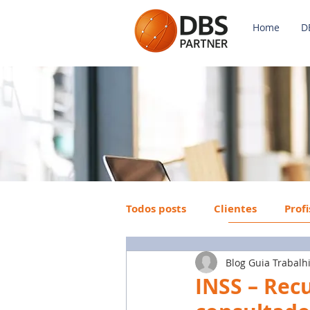
Home
D
Todos posts
Clientes
Prof
Blog Guia Trabalh
Payroll
FGTS
Mercad
INSS – Rec