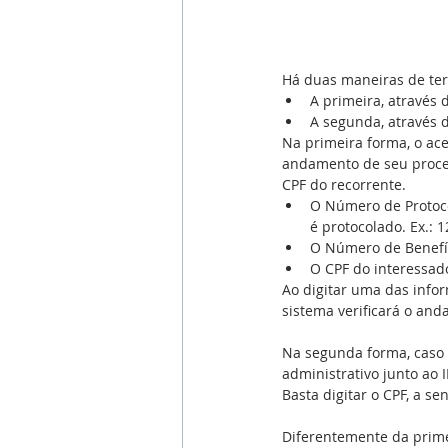
Há duas maneiras de ter
A primeira, através d
A segunda, através 
Na primeira forma, o ac
andamento de seu proces
CPF do recorrente. 
O Número de Protoco
é protocolado. Ex.: 
O Número de Benefíc
O CPF do interessad
Ao digitar uma das infor
sistema verificará o an
Na segunda forma, caso 
administrativo junto ao 
Basta digitar o CPF, a se
Diferentemente da prime