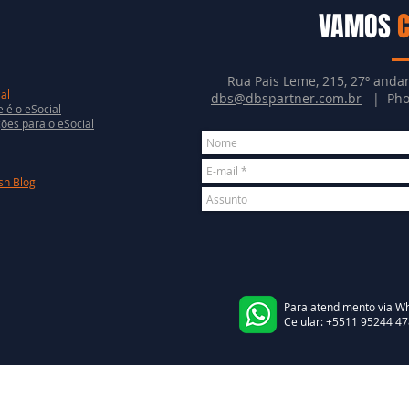
VAMOS
Rua Pais Leme, 215, 27º andar
al
dbs@dbspartner.com.br
| Phon
 é o eSocial
ões para o eSocial
sh Blog
Para atendimento via Wh
Celular
:
+5511 95244 47