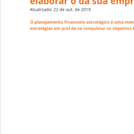
elaborar o da sua emp
Emprego
Avaliação de Desempenho
Inteligên
Atualizado:
22 de out. de 2019
O planejamento financeiro estratégico é uma meto
Reforma Trabalhista
eSocial
Recursos Huma
estratégias em prol de se conquistar os objetivos 
Outsourcing
English
Português
Big Data