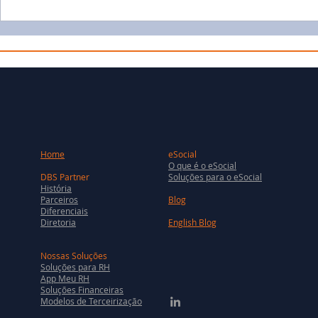
Home
eSocial
O que é o eSocial
DBS Partner
Soluções para o eSocial
História
Parceiros
Blog
Diferenciais
Diretoria
English Blog
Nossas Soluções
Soluções para RH
App Meu RH
Soluções Financeiras
Modelos de Terceirização