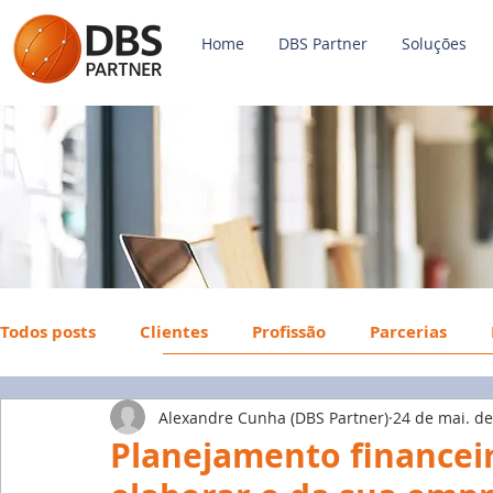
Home
DBS Partner
Soluções
Todos posts
Clientes
Profissão
Parcerias
Alexandre Cunha (DBS Partner)
24 de mai. d
Payroll
FGTS
Mercado de Trabalho
Econ
Planejamento financeir