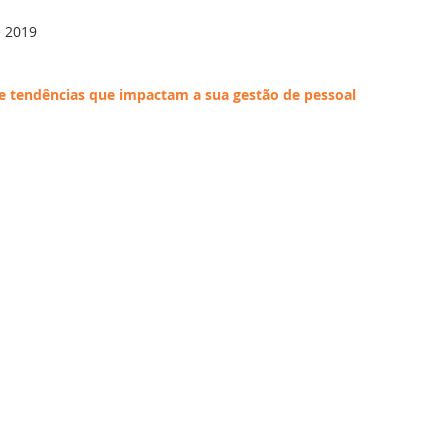
Desempenho
Inteligência Artificial
Employees
G
e 2019
ial
Recursos Humanos
Treinamento
Folha d
e tendências que impactam a sua gestão de pessoal
Português
Big Data
DBS Partner
Férias
T