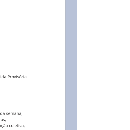
da Provisória 
 da semana;  
os;  
ção coletiva;  