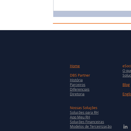
Home
eSoci
O que
DBS Partner
Soluç
História
Parceiros
Blog
Diferenciais
Diretoria
Engli
Nossas Soluções
Soluções para RH
App Meu RH
Soluções Financeiras
Modelos de Terceirização