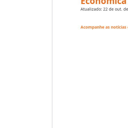
Econômica
Emprego
Avaliação de 
Atualizado:
22 de out. d
Reforma Trabalhista
eSoc
Acompanhe as notícias 
Outsourcing
English