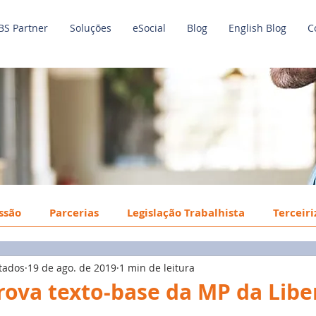
BS Partner
Soluções
eSocial
Blog
English Blog
C
issão
Parcerias
Legislação Trabalhista
Terceir
tados
19 de ago. de 2019
1 min de leitura
o de Trabalho
Economia
Benefícios
Tecnologi
ova texto-base da MP da Lib