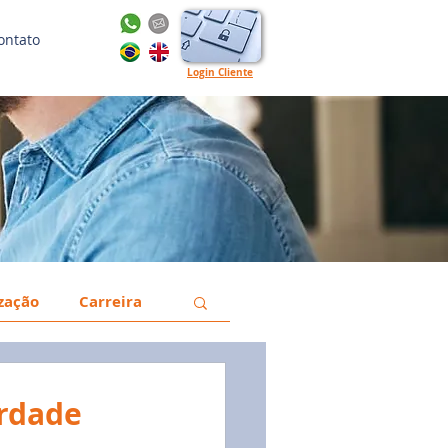
ontato
Login Cliente
ização
Carreira
a
Gestão
erdade