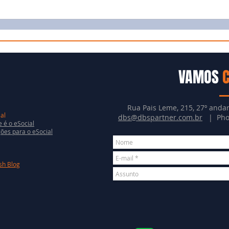
VAMOS
Rua Pais Leme, 215, 27º andar
al
dbs@dbspartner.com.br
| Phon
 é o eSocial
ões para o eSocial
sh Blog