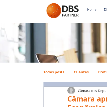
Home
D
Todos posts
Clientes
Prof
Câmara dos Depu
Payroll
FGTS
Mercad
Câmara apr