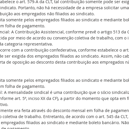
abelece o art. 579-A da CLT, tal contribuição somente pode ser exi
indicato. Portanto, não há necessidade de a empresa solicitar uma
buição aos empregados não filiados ao sindicato.
eita somente pelos empregados filiados ao sindicato e mediante bo
em folha de pagamento. 
cial: A Contribuição Assistencial, conforme prevê o artigo 513 da CL
ida por meio de acordo ou convenção coletiva de trabalho, com o i
da categoria representativa. 
rre com a contribuição confederativa, conforme estabelece o art. 
e ser exigida dos empregados filiados ao sindicato. Assim, não cab
rta de oposição ao desconto desta contribuição aos empregados não
eita somente pelos empregados filiados ao sindicato e mediante bo
em folha de pagamento. 
: A mensalidade sindical é uma contribuição que o sócio sindicaliz
nforme art. 5º, inciso XX da CF), a partir do momento que opta em fi
tivo. 
lmente era feita através do desconto mensal em folha de pagament
coletiva de trabalho. Entretanto, de acordo com o art. 545 da CLT, 
s empregados filiados ao sindicato e mediante boleto bancário. Nã
a de pagamento.