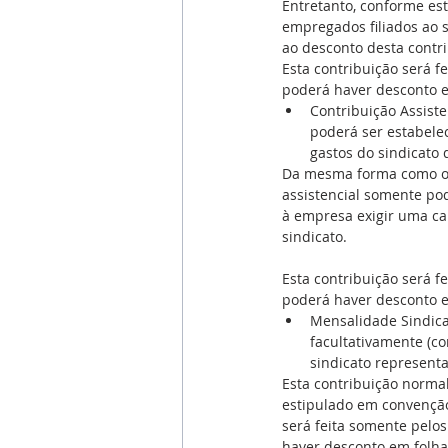
Entretanto, conforme est
empregados filiados ao s
ao desconto desta contri
Esta contribuição será f
poderá haver desconto 
Contribuição Assisten
poderá ser estabelec
gastos do sindicato 
Da mesma forma como oco
assistencial somente pod
à empresa exigir uma ca
sindicato. 
Esta contribuição será f
poderá haver desconto 
Mensalidade Sindical
facultativamente (co
sindicato representa
Esta contribuição norma
estipulado em convenção 
será feita somente pelo
haver desconto em folh