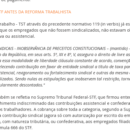
TF ANTES DA REFORMA TRABALHISTA
rabalho - TST através do precedente normativo 119 (in verbis) já es
 que os empregados que não fossem sindicalizados, não estavam o
va ou assistencial.
DICAIS - INOBSERVÂNCIA DE PRECEITOS CONSTITUCIONAIS – (mantido) -
da República, em seus arts. 5º, XX e 8º, V, assegura o direito de livre a
 a essa modalidade de liberdade cláusula constante de acordo, convençã
lecendo contribuição em favor de entidade sindical a título de taxa par
istencial, revigoramento ou fortalecimento sindical e outras da mesma 
izados. Sendo nulas as estipulações que inobservem tal restrição, torn
gularmente descontados."
bém se refletia no Supremo Tribunal Federal-STF, que firmou ent
himento indiscriminado das contribuições assistencial e confederati
s trabalhadores. A cobrança sobre toda a categoria, segundo a Su
à contribuição sindical (agora só com autorização por escrito do e
o, com natureza tributária, ou confederativa, aos empregados filiado
úmula 666 do STF.