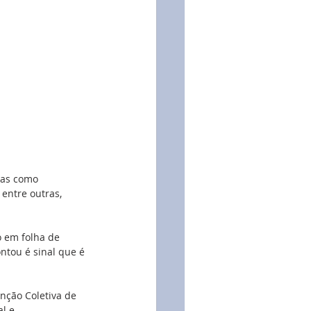
ças como 
 entre outras, 
 em folha de 
tou é sinal que é 
nção Coletiva de 
l e, 