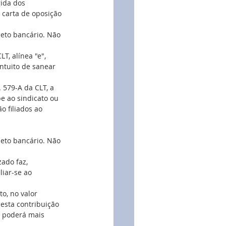
gida dos 
 carta de oposição 
leto bancário. Não 
T, alínea "e", 
ntuito de sanear 
579-A da CLT, a 
e ao sindicato ou 
 filiados ao 
leto bancário. Não 
ado faz, 
liar-se ao 
o, no valor 
esta contribuição 
o poderá mais 