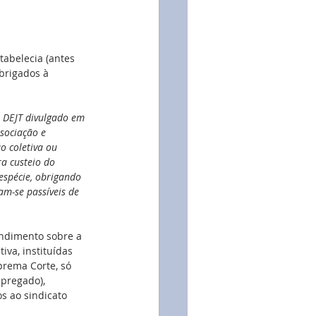
tabelecia (antes 
brigados à 
 DEJT divulgado em 
ssociação e 
o coletiva ou 
a custeio do 
espécie, obrigando 
am-se passíveis de 
endimento sobre a 
va, instituídas 
prema Corte, só 
mpregado), 
s ao sindicato 