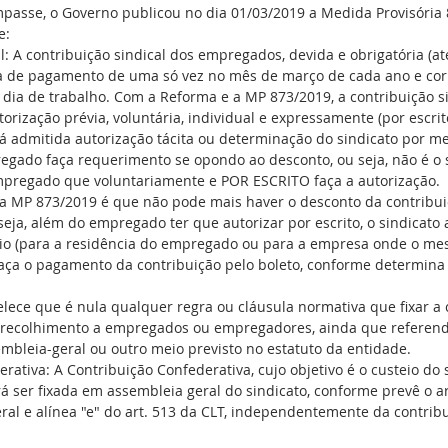
mpasse, o Governo publicou no dia 01/03/2019 a Medida Provisória 
e: 
l: A contribuição sindical dos empregados, devida e obrigatória (at
a de pagamento de uma só vez no mês de março de cada ano e cor
ia de trabalho. Com a Reforma e a MP 873/2019, a contribuição si
orização prévia, voluntária, individual e expressamente (por escrit
 admitida autorização tácita ou determinação do sindicato por m
egado faça requerimento se opondo ao desconto, ou seja, não é o 
pregado que voluntariamente e POR ESCRITO faça a autorização. 
a MP 873/2019 é que não pode mais haver o desconto da contribuiç
eja, além do empregado ter que autorizar por escrito, o sindicato 
io (para a residência do empregado ou para a empresa onde o me
ça o pagamento da contribuição pelo boleto, conforme determina o
elece que é nula qualquer regra ou cláusula normativa que fixar a
e recolhimento a empregados ou empregadores, ainda que referen
embleia-geral ou outro meio previsto no estatuto da entidade. 
rativa: A Contribuição Confederativa, cujo objetivo é o custeio do 
á ser fixada em assembleia geral do sindicato, conforme prevê o art
ral e alínea "e" do art. 513 da CLT, independentemente da contribu