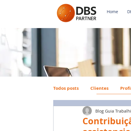
Home
D
Todos posts
Clientes
Prof
Blog Guia Trabalh
Payroll
FGTS
Mercad
Contribuiçã