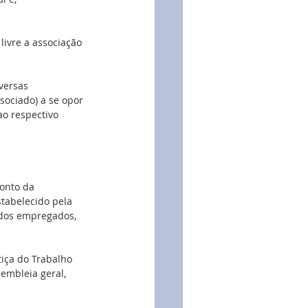
 livre a associação 
versas 
ociado) a se opor 
o respectivo 
onto da 
stabelecido pela 
 dos empregados, 
iça do Trabalho 
embleia geral, 