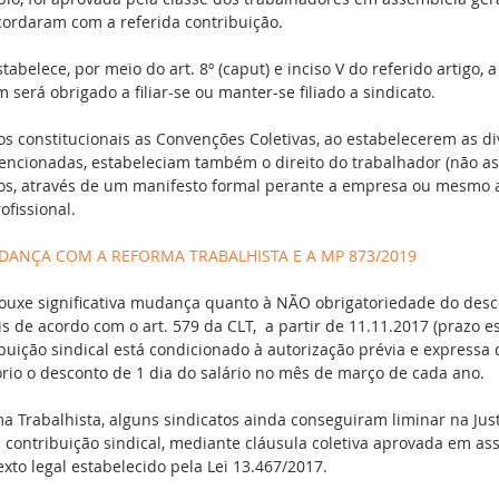
ordaram com a referida contribuição.
tabelece, por meio do art. 8º (caput) e inciso V do referido artigo, a
m será obrigado a filiar-se ou manter-se filiado a sindicato.
os constitucionais as Convenções Coletivas, ao estabelecerem as di
encionadas, estabeleciam também o direito do trabalhador (não ass
s, através de um manifesto formal perante a empresa ou mesmo a
ofissional.
UDANÇA COM A REFORMA TRABALHISTA E A MP 873/2019
rouxe significativa mudança quanto à NÃO obrigatoriedade do desc
is de acordo com o art. 579 da CLT,  a partir de 11.11.2017 (prazo e
ibuição sindical está condicionado à autorização prévia e expressa
rio o desconto de 1 dia do salário no mês de março de cada ano.
 Trabalhista, alguns sindicatos ainda conseguiram liminar na Just
contribuição sindical, mediante cláusula coletiva aprovada em ass
exto legal estabelecido pela Lei 13.467/2017.