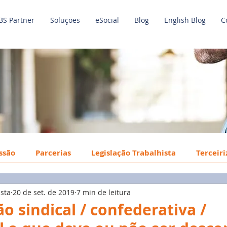
BS Partner
Soluções
eSocial
Blog
English Blog
C
issão
Parcerias
Legislação Trabalhista
Terceir
ista
20 de set. de 2019
7 min de leitura
o de Trabalho
Economia
Benefícios
Tecnologi
o sindical / confederativa /