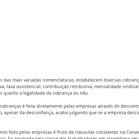
vés das mais variadas nomenclaturas, estabelecem diversas cobran
a, taxa assistencial, contribuição retributiva, mensalidade sindical
s quanto a legalidade da cobrança ou não.
cobranças é feita diretamente pelas empresas através do desconto
 apesar da desconfiança, acaba julgando que se a empresa descon
nto feito pelas empresas é fruto de cláusulas constantes na Conve
ípio, foi aprovada pela classe dos trabalhadores em assembleia gera