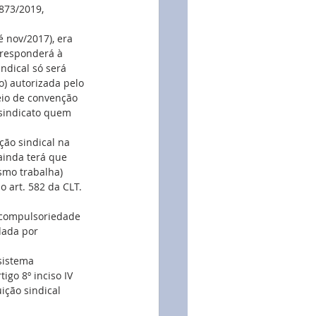
873/2019, 
é nov/2017), era 
responderá à 
ndical só será 
o) autorizada pelo 
eio de convenção 
sindicato quem 
ão sindical na 
ainda terá que 
smo trabalha) 
 art. 582 da CLT.
 compulsoriedade 
dada por 
sistema 
igo 8º inciso IV 
ição sindical 