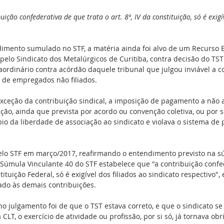
ição confederativa de que trata o art. 8º, IV da constituição, só é exigív
mento sumulado no STF, a matéria ainda foi alvo de um Recurso E
 pelo Sindicato dos Metalúrgicos de Curitiba, contra decisão do TST
ordinário contra acórdão daquele tribunal que julgou inviável a c
l de empregados não filiados.  
exceção da contribuição sindical, a imposição de pagamento a não 
ção, ainda que prevista por acordo ou convenção coletiva, ou por 
ípio da liberdade de associação ao sindicato e violava o sistema de 
 pelo STF em março/2017, reafirmando o entendimento previsto na s
Súmula Vinculante 40 do STF estabelece que "a contribuição confe
nstituição Federal, só é exigível dos filiados ao sindicato respectivo"
cado às demais contribuições.
 julgamento foi de que o TST estava correto, e que o sindicato se
 CLT, o exercício de atividade ou profissão, por si só, já tornava obr