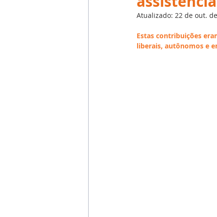
assistenci
Emprego
Avaliação de 
Atualizado:
22 de out. d
Estas contribuições era
Reforma Trabalhista
eSoc
liberais, autônomos e 
Outsourcing
English