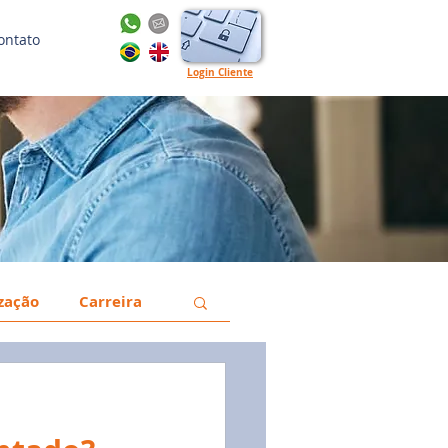
ontato
Login Cliente
ização
Carreira
a
Gestão