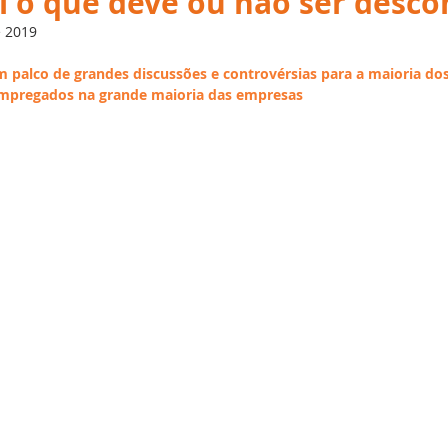
al o que deve ou não ser desc
Desempenho
Inteligência Artificial
Employees
G
e 2019
m palco de grandes discussões e controvérsias para a maioria dos
ial
Recursos Humanos
Treinamento
Folha d
empregados na grande maioria das empresas
Português
Big Data
DBS Partner
Férias
T