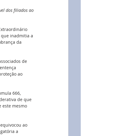
el dos filiados ao 
xtraordinário 
 que inadmitia a 
obrança da 
associados de 
sentença 
proteção ao 
úmula 666, 
derativa de que 
, e este mesmo 
 equivocou ao 
igatória a 