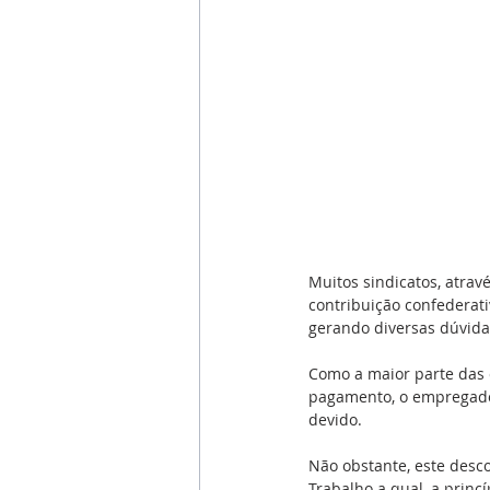
Muitos sindicatos, atra
contribuição confederativ
gerando diversas dúvida
Como a maior parte das 
pagamento, o empregado,
devido.
Não obstante, este desco
Trabalho a qual, a princ