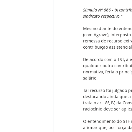
Súmula Nº 666 - "A contribu
sindicato respectivo."
Mesmo diante do entendi
(com Agravo), interposto
remessa de recurso extra
contribuição assistencia
De acordo com o TST, à 
qualquer outra contribui
normativa, feria o princ
salário.
Tal recurso foi julgado
destacando ainda que a 
trata o art. 8º, IV, da Co
raciocínio deve ser apli
O entendimento do STF no
afirmar que, por força da