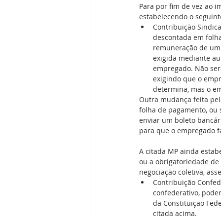
Para por fim de vez ao i
estabelecendo o seguint
Contribuição Sindica
descontada em folh
remuneração de um d
exigida mediante aut
empregado. Não será
exigindo que o empr
determina, mas o em
Outra mudança feita pel
folha de pagamento, ou s
enviar um boleto bancár
para que o empregado fa
A citada MP ainda estab
ou a obrigatoriedade d
negociação coletiva, ass
Contribuição Confede
confederativo, poder
da Constituição Fede
citada acima. 