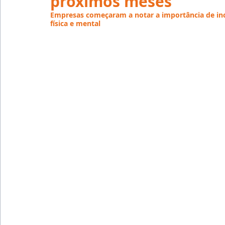
próximos meses
Emprego
Avaliação de Desempenho
Inteligên
Empresas começaram a notar a importância de inc
física e mental
Reforma Trabalhista
eSocial
Recursos Huma
Outsourcing
English
Português
Big Data