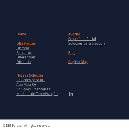
Home
eSocial
O que é o eSocial
DBS Partner
Soluções para o eSocial
História
Parceiros
Blog
Diferenciais
Diretoria
English Blog
Nossas Soluções
Soluções para RH
App Meu RH
Soluções Financeiras
Modelos de Terceirização
© DBS Partner. All rights reserved.