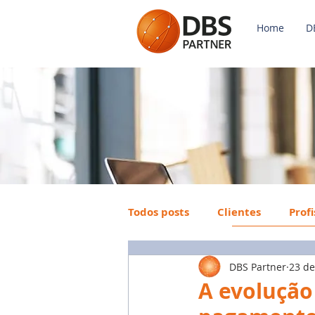
Home
D
Todos posts
Clientes
Prof
DBS Partner
23 de
Payroll
FGTS
Mercad
A evolução