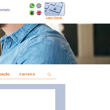
ontato
Login Cliente
ização
Carreira
a
Gestão