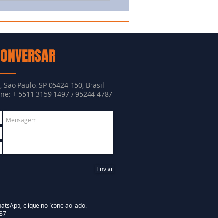
CONVERSAR
, São Paulo, SP 05424-150, Brasil
e: + 5511 3159 1497 / 95244 4787
Enviar
atsApp, clique no ícone ao lado.
87