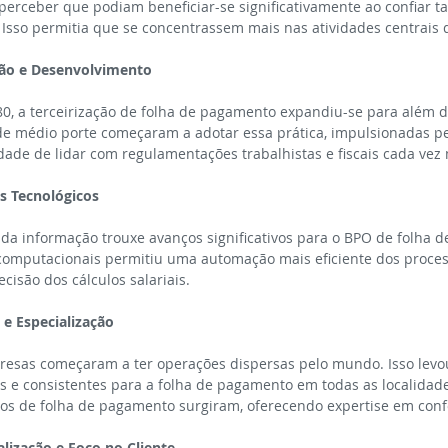
rceber que podiam beneficiar-se significativamente ao confiar tar
. Isso permitia que se concentrassem mais nas atividades centrais 
são e Desenvolvimento
0, a terceirização de folha de pagamento expandiu-se para além 
e médio porte começaram a adotar essa prática, impulsionadas pe
idade de lidar com regulamentações trabalhistas e fiscais cada vez
s Tecnológicos
da informação trouxe avanços significativos para o BPO de folha 
computacionais permitiu uma automação mais eficiente dos proces
cisão dos cálculos salariais.
 e Especialização
resas começaram a ter operações dispersas pelo mundo. Isso levo
as e consistentes para a folha de pagamento em todas as localidad
ços de folha de pagamento surgiram, oferecendo expertise em con
lização e Foco no Cliente