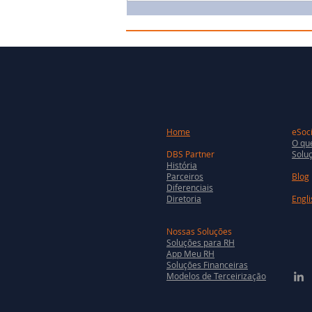
Home
eSoci
O que
DBS Partner
Soluç
História
Parceiros
Blog
Diferenciais
Diretoria
Engli
Nossas Soluções
Soluções para RH
App Meu RH
Soluções Financeiras
Modelos de Terceirização