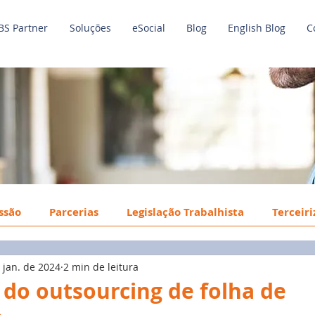
BS Partner
Soluções
eSocial
Blog
English Blog
C
issão
Parcerias
Legislação Trabalhista
Terceir
 jan. de 2024
2 min de leitura
o de Trabalho
Economia
Benefícios
Tecnologi
 do outsourcing de folha de