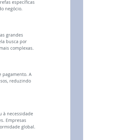
efas específicas 
do negócio.
das grandes 
la busca por 
 mais complexas.
de pagamento. A 
sos, reduzindo 
u à necessidade 
es. Empresas 
formidade global.