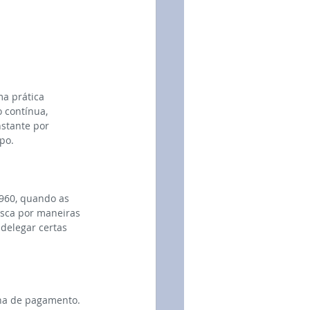
a prática 
 contínua, 
stante por 
po.
960, quando as 
sca por maneiras 
delegar certas 
lha de pagamento. 