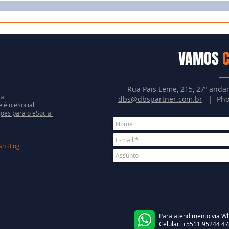
VAMOS
Rua Pais Leme, 215, 27º andar
al
dbs@dbspartner.com.br
| Phon
 é o eSocial
ões para o eSocial
sh Blog
Para atendimento via Wh
Celular
:
+5511 95244 47