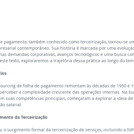
de pagamento, também conhecido como terceirização, tornou-se um
esarial contemporâneo. Sua história é marcada por uma evolução
as demandas corporativas, avanços tecnológicos e uma busca con
Neste texto, exploraremos a trajetória dessa prática ao longo do tem
ios
sourcing de folha de pagamento remontam às décadas de 1950 e 1
erceber a complexidade crescente das operações internas. Na bu
em suas competências principais, começaram a explorar a ideia de 
ão salarial.
imento da Terceirização
 o surgimento formal da terceirização de serviços, incluindo a fo