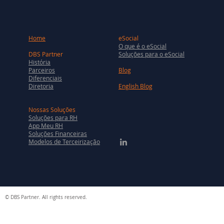
Home
eSocial
O que é o eSocial
DBS Partner
Soluções para o eSocial
História
Parceiros
Blog
Diferenciais
Diretoria
English Blog
Nossas Soluções
Soluções para RH
App Meu RH
Soluções Financeiras
Modelos de Terceirização
© DBS Partner. All rights reserved.