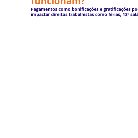
funcionam?
Emprego
Avaliação de Desempenho
Inteligên
Pagamentos como bonificações e gratificações pod
impactar direitos trabalhistas como férias, 13º sal
Reforma Trabalhista
eSocial
Recursos Huma
Outsourcing
English
Português
Big Data