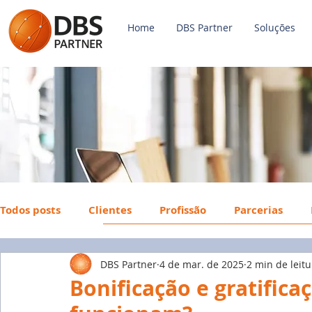
Home
DBS Partner
Soluções
Todos posts
Clientes
Profissão
Parcerias
DBS Partner
4 de mar. de 2025
2 min de leitu
Payroll
FGTS
Mercado de Trabalho
Econ
Bonificação e gratific