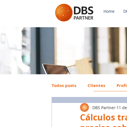
Home
D
Todos posts
Clientes
Prof
DBS Partner
11 de
Payroll
FGTS
Mercad
Cálculos tr