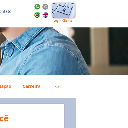
ontato
Login Cliente
ização
Carreira
a
Gestão
ocê