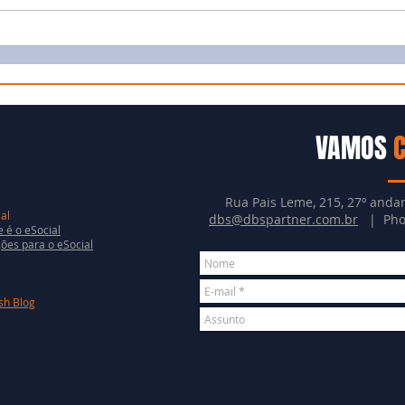
VAMOS
Rua Pais Leme, 215, 27º andar
al
dbs@dbspartner.com.br
| Phon
 é o eSocial
ões para o eSocial
sh Blog