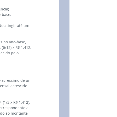
ncia;
o-base.
o atingir até um 
s no ano-base, 
(6/12) x R$ 1.412, 
ecido pelo 
 o acréscimo de um 
mensal acrescido 
(1/3 x R$ 1.412), 
 correspondente a 
ado ao montante 