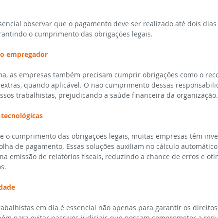
encial observar que o pagamento deve ser realizado até dois dias 
rantindo o cumprimento das obrigações legais.
do empregador
ima, as empresas também precisam cumprir obrigações como o rec
extras, quando aplicável. O não cumprimento dessas responsabil
ssos trabalhistas, prejudicando a saúde financeira da organização.
 tecnológicas
os e o cumprimento das obrigações legais, muitas empresas têm inv
olha de pagamento. Essas soluções auxiliam no cálculo automático 
a emissão de relatórios fiscais, reduzindo a chance de erros e oti
s.
idade
abalhistas em dia é essencial não apenas para garantir os direitos
ém para evitar passivos judiciais que possam comprometer a repu