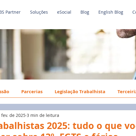
BS Partner
Soluções
eSocial
Blog
English Blog
C
issão
Parcerias
Legislação Trabalhista
Terceir
 fev. de 2025
3 min de leitura
o de Trabalho
Economia
Benefícios
Tecnologi
abalhistas 2025: tudo o que v