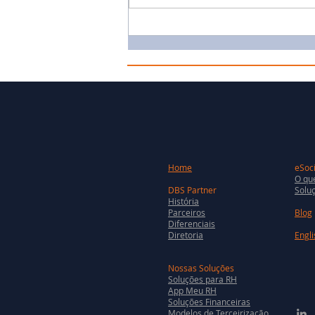
Home
eSoci
O que
DBS Partner
Soluç
História
Parceiros
Blog
Diferenciais
Diretoria
Engli
Nossas Soluções
Soluções para RH
App Meu RH
Soluções Financeiras
Modelos de Terceirização