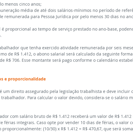
elo menos cinco anos;
neração média de até dois salários-mínimos no período de referê
de remunerada para Pessoa Jurídica por pelo menos 30 dias no an
l é proporcional ao tempo de serviço prestado no ano-base, podend
.
abalhador que tenha exercido atividade remunerada por seis mese
mo de R$ 1.412, o abono salarial será calculado da seguinte forma: 
de R$ 706. Esse montante será pago conforme o calendário estabel
tos e proporcionalidade
 um direito assegurado pela legislação trabalhista e deve incluir
 trabalhador. Para calcular o valor devido, considera-se o salário 
dor com salário bruto de R$ 1.412 receberá um valor de R$ 1.412 + 
e férias integrais. Caso opte por vender 10 dias de férias, o valor
o proporcionalmente: (10/30) x R$ 1.412 = R$ 470,67, que será som