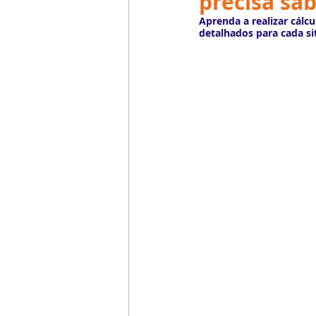
precisa sab
Emprego
Avaliação de 
Aprenda a realizar cálc
detalhados para cada s
Reforma Trabalhista
eSoc
Outsourcing
English