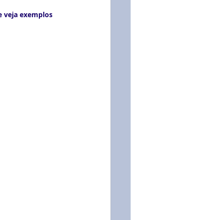
uia Salarial
e veja exemplos 
e Pagamento
raining