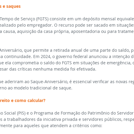
s e saques
Tempo de Serviço (FGTS) consiste em um depósito mensal equivale
realizado pelo empregador. O recurso pode ser sacado em situações 
 causa, aquisição da casa própria, aposentadoria ou para tratam
iversário, que permite a retirada anual de uma parte do saldo, pa
a continuidade. Em 2024, o governo federal anunciou a intenção de
ue ela comprometia o saldo do FGTS em situações de emergência,
esar das críticas nenhuma medida foi efetivada.
e aderiram ao Saque-Aniversário, é essencial verificar as novas re
orno ao modelo tradicional de saque.
reito e como calcular?
 Social (PIS) e o Programa de Formação do Patrimônio do Servidor 
s a trabalhadores da iniciativa privada e servidores públicos, resp
mente para aqueles que atendem a critérios como: