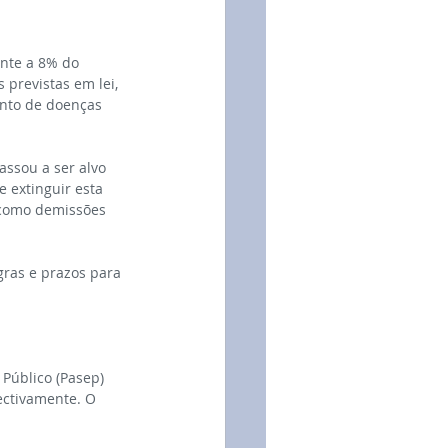
nte a 8% do 
previstas em lei, 
ento de doenças 
ssou a ser alvo 
 extinguir esta 
 como demissões 
gras e prazos para 
Público (Pasep) 
ectivamente. O 