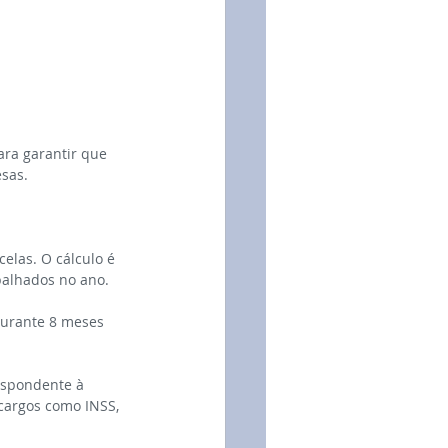
ara garantir que 
esas.
elas. O cálculo é 
balhados no ano.
durante 8 meses 
espondente à 
cargos como INSS, 