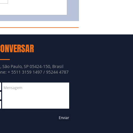
CONVERSAR
, São Paulo, SP 05424-150, Brasil
e: + 5511 3159 1497 / 95244 4787
Enviar