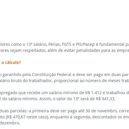
lores como o 13º salário, Férias, FGTS e PIS/Pasep é fundamental p
dores sejam respeitados, além de evitar penalidades para as empr
 o cálculo?
to garantido pela Constituição Federal e deve ser pago em duas parc
alário bruto do trabalhador, proporcional ao número de meses tra
mpregado que recebe um salário-mínimo de R$ 1.412 e trabalhou 
2 do salário mínimo. Assim, o valor do 13º será de R$ 941,33.
 duas parcelas: a primeira deve ser paga até 30 de novembro, corr
o (R$ 470,67 neste caso), enquanto a segunda, descontados os en
 dezembro.