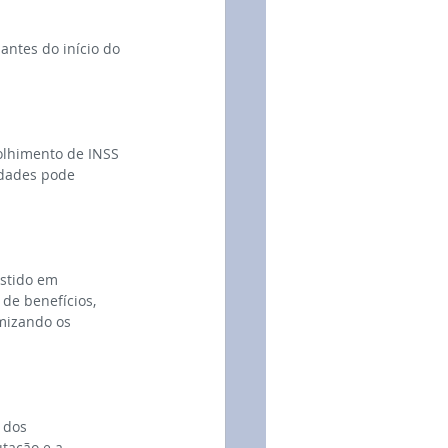
antes do início do 
olhimento de INSS 
idades pode 
estido em 
de benefícios, 
mizando os 
 dos 
tação e a 