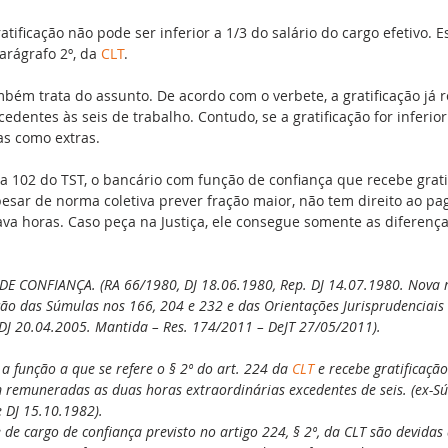
tificação não pode ser inferior a 1/3 do salário do cargo efetivo. E
arágrafo 2º, da 
CLT
.
bém trata do assunto. De acordo com o verbete, a gratificação já
edentes às seis de trabalho. Contudo, se a gratificação for inferior 
as como extras.
 102 do TST, o bancário com função de confiança que recebe grati
 apesar de norma coletiva prever fração maior, não tem direito ao p
tava horas. Caso peça na Justiça, ele consegue somente as diferença
E CONFIANÇA. (RA 66/1980, DJ 18.06.1980, Rep. DJ 14.07.1980. Nova 
ão das Súmulas nos 166, 204 e 232 e das Orientações Jurisprudenciais 
 DJ 20.04.2005. Mantida – Res. 174/2011 – DeJT 27/05/2011).
 a função a que se refere o § 2º do art. 224 da 
CLT
 e recebe gratificaçã
em remuneradas as duas horas extraordinárias excedentes de seis. (ex-S
 DJ 15.10.1982).
 de cargo de confiança previsto no artigo 224, § 2º, da CLT são devidas 