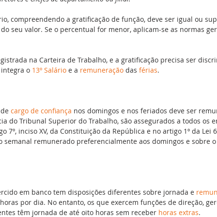
rio, compreendendo a gratificação de função, deve ser igual ou supe
do seu valor. Se o percentual for menor, aplicam-se as normas ger
gistrada na Carteira de Trabalho, e a gratificação precisa ser disc
integra o 
13º Salário
 e a 
remuneração
 das 
férias
.
 de 
cargo de confiança
 nos domingos e nos feriados deve ser rem
ia do Tribunal Superior do Trabalho, são assegurados a todos os 
igo 7º, inciso XV, da Constituição da República e no artigo 1º da Lei 
o semanal remunerado preferencialmente aos domingos e sobre o
ercido em banco tem disposições diferentes sobre jornada e 
remun
 horas por dia. No entanto, os que exercem funções de direção, gerên
entes têm jornada de até oito horas sem receber 
horas extras
.