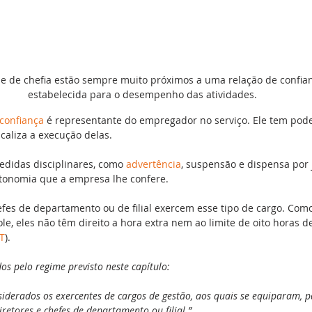
 e de chefia estão sempre muito próximos a uma relação de confia
estabelecida para o desempenho das atividades.
confiança
 é representante do empregador no serviço. Ele tem poder
scaliza a execução delas.
edidas disciplinares, como 
advertência
, suspensão e dispensa por j
tonomia que a empresa lhe confere.
efes de departamento ou de filial exercem esse tipo de cargo. Como
role, eles não têm direito a hora extra nem ao limite de oito horas de
T
).
os pelo regime previsto neste capítulo:
nsiderados os exercentes de cargos de gestão, aos quais se equiparam, p
iretores e chefes de departamento ou filial.”