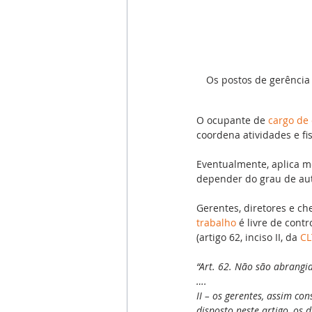
Os postos de gerência
O ocupante de 
cargo de 
coordena atividades e fi
Eventualmente, aplica m
depender do grau de au
Gerentes, diretores e ch
trabalho
 é livre de cont
(artigo 62, inciso II, da 
CL
“Art. 62. Não são abrangid
….
II – os gerentes, assim co
disposto neste artigo, os d