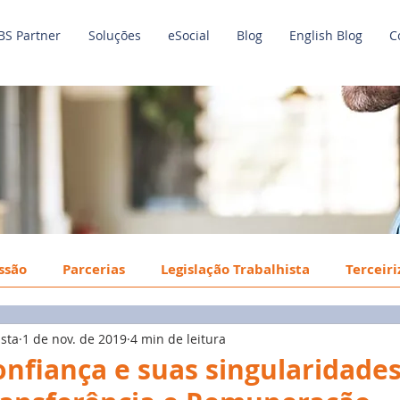
BS Partner
Soluções
eSocial
Blog
English Blog
C
issão
Parcerias
Legislação Trabalhista
Terceir
ista
1 de nov. de 2019
4 min de leitura
o de Trabalho
Economia
Benefícios
Tecnologi
onfiança e suas singularidades