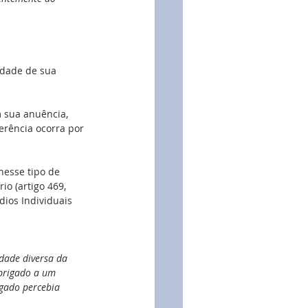
idade de sua 
 sua anuência, 
erência ocorra por 
esse tipo de 
o (artigo 469, 
dios Individuais 
dade diversa da 
obrigado a um 
gado percebia 