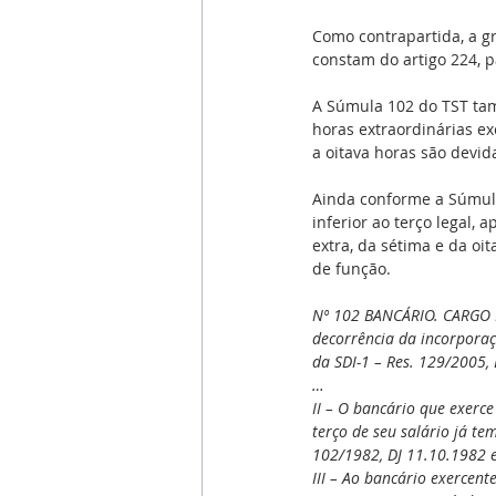
Como contrapartida, a gra
constam do artigo 224, p
A Súmula 102 do TST tam
horas extraordinárias exc
a oitava horas são devid
Ainda conforme a Súmula
inferior ao terço legal,
extra, da sétima e da oi
de função.
Nº 102 BANCÁRIO. CARGO D
decorrência da incorporaç
da SDI-1 – Res. 129/2005,
…
II – O bancário que exerce
terço de seu salário já t
102/1982, DJ 11.10.1982 e
III – Ao bancário exercente