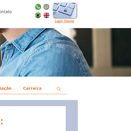
ontato
Login Cliente
ização
Carreira
a
Gestão
: