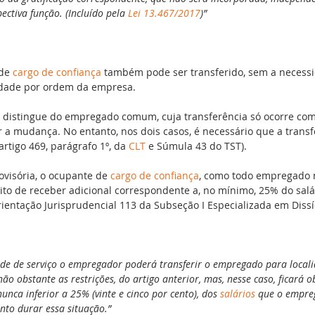
ectiva função. (Incluído pela 
Lei 13.467/2017
)”
de 
cargo de confiança
 também pode ser transferido, sem a necess
idade por ordem da empresa.
distingue do empregado comum, cuja transferência só ocorre com
ir a mudança. No entanto, nos dois casos, é necessário que a transf
rtigo 469, parágrafo 1º, da 
CLT
 e Súmula 43 do TST).
isória, o ocupante de 
cargo de confiança
, como todo empregado n
eito de receber adicional correspondente a, no mínimo, 25% do salári
rientação Jurisprudencial 113 da Subseção I Especializada em Dissí
ade de serviço o empregador poderá transferir o empregado para locali
não obstante as restrições, do artigo anterior, mas, nesse caso, ficará 
nca inferior a 25% (vinte e cinco por cento), dos 
salários
 que o empre
nto durar essa situação.”