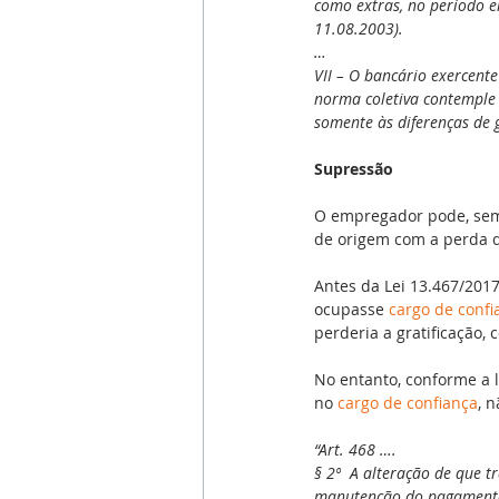
como extras, no período em
11.08.2003).
…
VII – O bancário exercente
norma coletiva contemple 
somente às diferenças de g
Supressão
O empregador pode, sem
de origem com a perda da
Antes da Lei 13.467/201
ocupasse 
cargo de confi
perderia a gratificação,
No entanto, conforme a 
no 
cargo de confiança
, 
“Art. 468 ….
§ 2º  A alteração de que t
manutenção do pagamento 