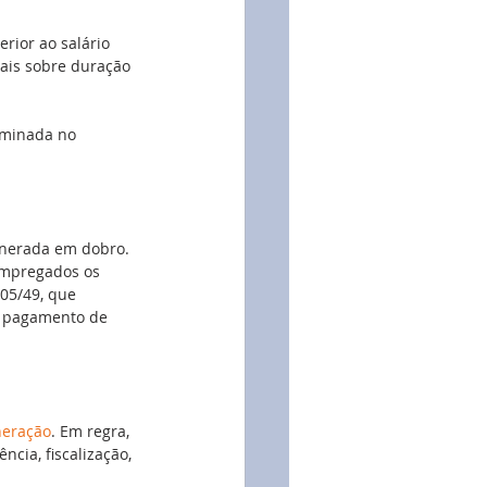
rior ao salário 
ais sobre duração 
riminada no 
unerada em dobro. 
empregados os 
605/49, que 
 pagamento de 
eração
. Em regra, 
cia, fiscalização, 