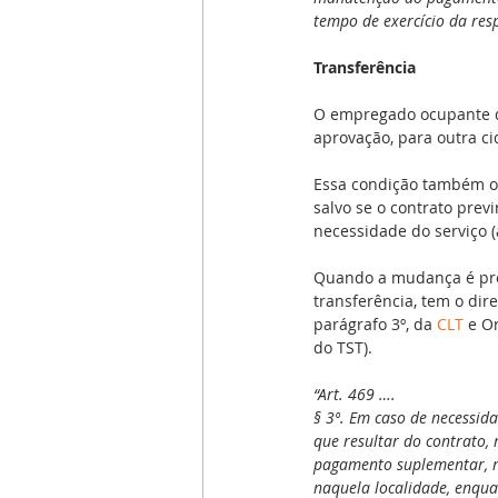
tempo de exercício da resp
Transferência
O empregado ocupante 
aprovação, para outra c
Essa condição também o 
salvo se o contrato prev
necessidade do serviço (a
Quando a mudança é prov
transferência, tem o dir
parágrafo 3º, da 
CLT
 e O
do TST).
“Art. 469 ….
§ 3º. Em caso de necessid
que resultar do contrato, 
pagamento suplementar, nu
naquela localidade, enqua