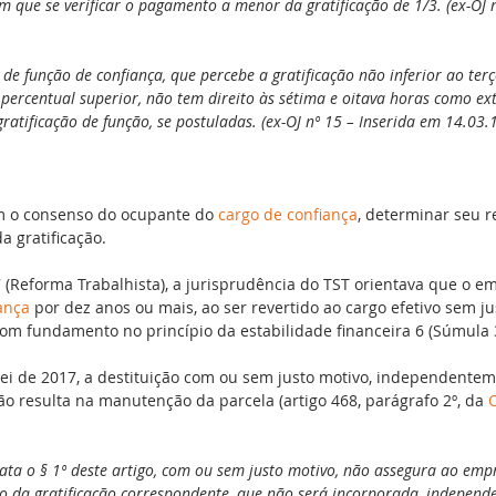
 que se verificar o pagamento a menor da gratificação de 1/3. (ex-OJ n
 de função de confiança, que percebe a gratificação não inferior ao terç
percentual superior, não tem direito às sétima e oitava horas como ext
ratificação de função, se postuladas. (ex-OJ nº 15 – Inserida em 14.03.
 o consenso do ocupante do 
cargo de confiança
, determinar seu r
 gratificação.
7 (Reforma Trabalhista), a jurisprudência do TST orientava que o 
ança
 por dez anos ou mais, ao ser revertido ao cargo efetivo sem ju
 com fundamento no princípio da estabilidade financeira 6 (Súmula 
lei de 2017, a destituição com ou sem justo motivo, independente
não resulta na manutenção da parcela (artigo 468, parágrafo 2º, da 
rata o § 1º deste artigo, com ou sem justo motivo, não assegura ao emp
da gratificação correspondente, que não será incorporada, independ