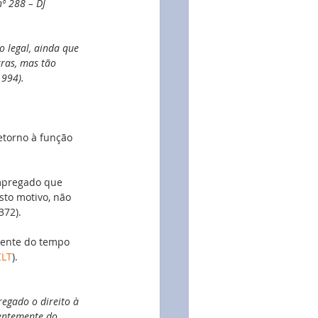
º 288 – DJ 
o legal, ainda que 
ras, mas tão 
1994).
etorno à função 
empregado que 
sto motivo, não 
372).
mente do tempo 
CLT
).
regado o direito à 
entemente do 