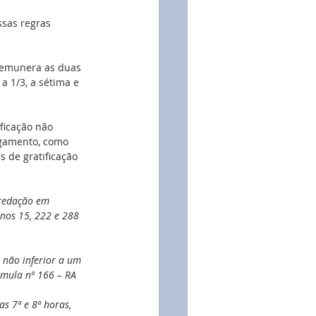
ssas regras 
 remunera as duas 
a 1/3, a sétima e 
ficação não 
agamento, como 
s de gratificação 
redação em 
nos 15, 222 e 288 
o não inferior a um 
úmula nº 166 – RA 
as 7ª e 8ª horas, 