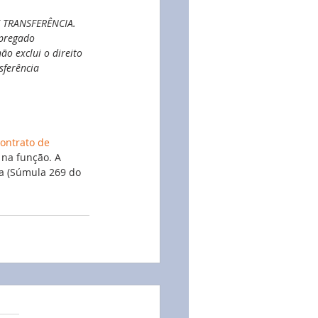
 TRANSFERÊNCIA. 
pregado 
não exclui o direito 
sferência 
ontrato de 
 na função. A 
a (Súmula 269 do 