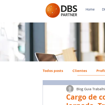
Home
D
Todos posts
Clientes
Prof
Blog Guia Trabalh
Payroll
FGTS
Mercad
Cargo de c