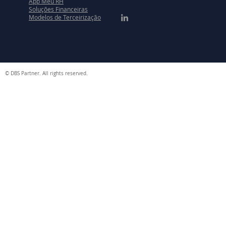
App Meu RH
Soluções Financeiras
Modelos de Terceirização
© DBS Partner. All rights reserved.