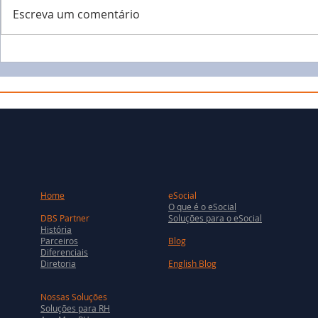
Escreva um comentário
Home
eSocial
O que é o eSocial
DBS Partner
Soluções para o eSocial
História
Parceiros
Blog
Diferenciais
Diretoria
English Blog
Nossas Soluções
Soluções para RH