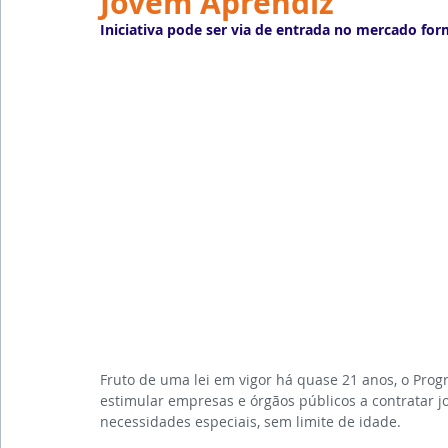
Jovem Aprendiz
Emprego
Avaliação de Desempenho
Inteligên
Iniciativa pode ser via de entrada no mercado for
Reforma Trabalhista
eSocial
Recursos Huma
Outsourcing
English
Português
Big Data
Fruto de uma lei em vigor há quase 21 anos, o Prog
estimular empresas e órgãos públicos a contratar 
necessidades especiais, sem limite de idade.