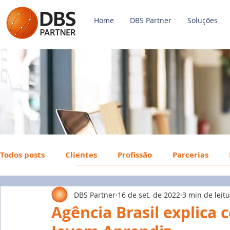
Home
DBS Partner
Soluções
Todos posts
Clientes
Profissão
Parcerias
DBS Partner
16 de set. de 2022
3 min de leit
Payroll
FGTS
Mercado de Trabalho
Econ
Agência Brasil explica