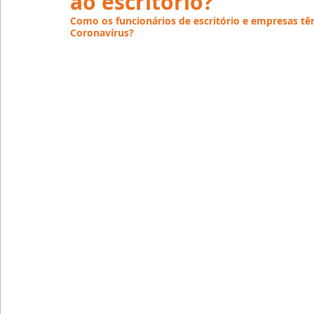
ao escritório?
Emprego
Avaliação de Desempenho
Inteligên
Como os funcionários de escritório e empresas tê
Coronavírus?
Reforma Trabalhista
eSocial
Recursos Huma
Outsourcing
English
Português
Big Data