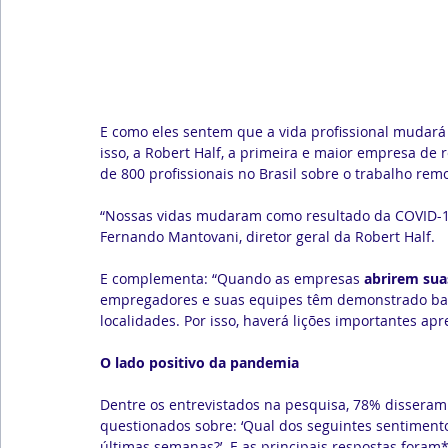
E como eles sentem que a vida profissional mudará 
isso, a Robert Half, a primeira e maior empresa de
de 800 profissionais no Brasil sobre o trabalho remo
“Nossas vidas mudaram como resultado da COVID-19
Fernando Mantovani, diretor geral da Robert Half.
E complementa: “Quando as empresas 
abrirem su
empregadores e suas equipes têm demonstrado bast
localidades. Por isso, haverá lições importantes ap
O lado positivo da pandemia
Dentre os entrevistados na pesquisa, 78% disseram
questionados sobre: ‘Qual dos seguintes sentimento
últimas semanas?’. E as principais respostas foram*