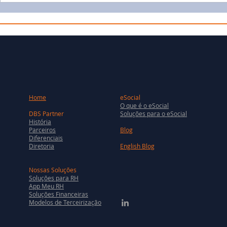
Home
eSocial
O que é o eSocial
DBS Partner
Soluções para o eSocial
História
Parceiros
Blog
Diferenciais
Diretoria
English Blog
Nossas Soluções
Soluções para RH
App Meu RH
Soluções Financeiras
Modelos de Terceirização