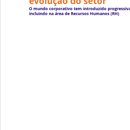
evolução do setor
Emprego
Avaliação de Desempenho
Inteligên
O mundo corporativo tem introduzido progressivame
incluindo na área de Recursos Humanos (RH)
Reforma Trabalhista
eSocial
Recursos Huma
Outsourcing
English
Português
Big Data