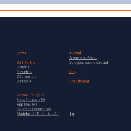
Home
eSocial
O que é o eSocial
DBS Partner
Soluções para o eSocial
História
Parceiros
Blog
Diferenciais
Diretoria
English Blog
Nossas Soluções
Soluções para RH
App Meu RH
Soluções Financeiras
Modelos de Terceirização