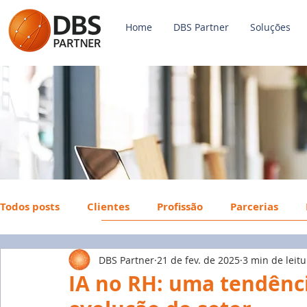
Home
DBS Partner
Soluções
Todos posts
Clientes
Profissão
Parcerias
DBS Partner
21 de fev. de 2025
3 min de leitu
Payroll
FGTS
Mercado de Trabalho
Econ
IA no RH: uma tendênci