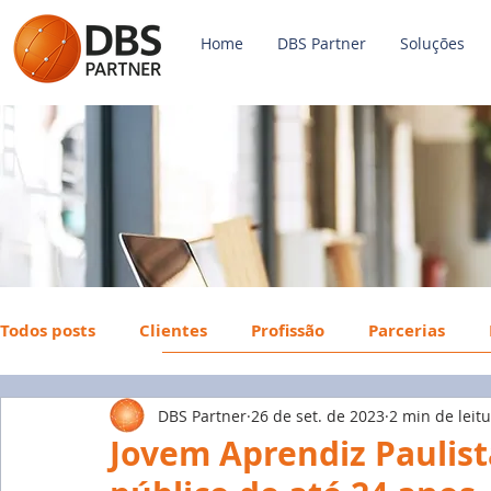
Home
DBS Partner
Soluções
Todos posts
Clientes
Profissão
Parcerias
DBS Partner
26 de set. de 2023
2 min de leit
Payroll
FGTS
Mercado de Trabalho
Econ
Jovem Aprendiz Paulist