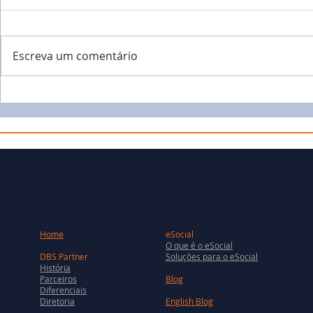
Escreva um comentário
Home
eSocial
O que é o eSocial
DBS Partner
Soluções para o eSocial
História
Parceiros
Blog
Diferenciais
Diretoria
English Blog