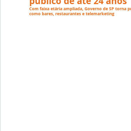
público de até 24 anos
Emprego
Avaliação de Desempenho
Inteligên
Com faixa etária ampliada, Governo de SP torna p
como bares, restaurantes e telemarketing
Reforma Trabalhista
eSocial
Recursos Huma
Outsourcing
English
Português
Big Data