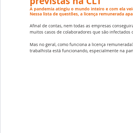
previstas na CLT
Emprego
Avaliação de Desempenho
Inteligên
A pandemia atingiu o mundo inteiro e com ela veio
Nessa lista de questões, a licença remunerada ap
Afinal de contas, nem todas as empresas consegui
Reforma Trabalhista
eSocial
Recursos Huma
muitos casos de colaboradores que são infectados 
Mas no geral, como funciona a licença remunerada? 
trabalhista está funcionando, especialmente na pa
Outsourcing
English
Português
Big Data