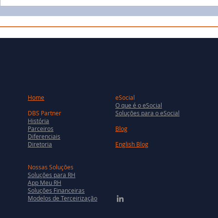
Home
eSocial
O que é o eSocial
DBS Partner
Soluções para o eSocial
História
Parceiros
Blog
Diferenciais
Diretoria
English Blog
Nossas Soluções
Soluções para RH
App Meu RH
Soluções Financeiras
Modelos de Terceirização