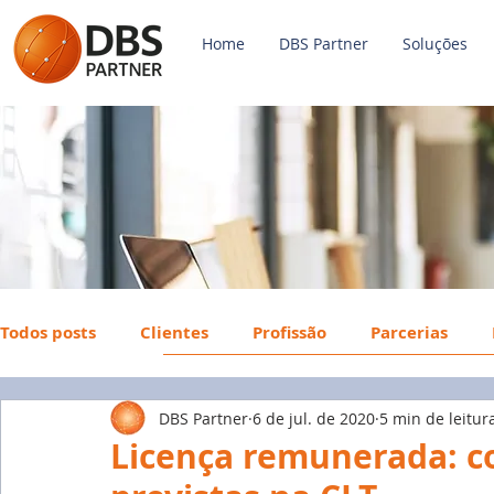
Home
DBS Partner
Soluções
Todos posts
Clientes
Profissão
Parcerias
DBS Partner
6 de jul. de 2020
5 min de leitur
Payroll
FGTS
Mercado de Trabalho
Econ
Licença remunerada: co