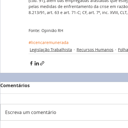
(cód. 91), além das empregadas afastadas que este
pelas medidas de enfrentamento da crise em razão 
8.213/91, art. 63 e art. 71-C; CF, art. 7º, inc. XVIII, CLT
Fonte: Opinião RH
#licencaremunerada
Legislação Trabalhista
Recursos Humanos
Folh
Comentários
Escreva um comentário