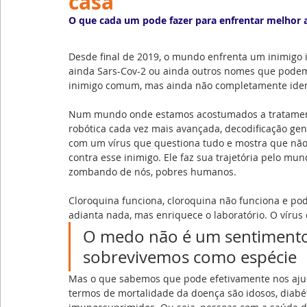
casa
Emprego
Avaliação de Desempenho
Inteligên
O que cada um pode fazer para enfrentar melhor 
Desde final de 2019, o mundo enfrenta um inimigo 
Reforma Trabalhista
eSocial
Recursos Huma
ainda Sars-Cov-2 ou ainda outros nomes que podem e
inimigo comum, mas ainda não completamente ident
Num mundo onde estamos acostumados a tratamento
Outsourcing
English
Português
Big Data
robótica cada vez mais avançada, decodificação ge
com um vírus que questiona tudo e mostra que nã
contra esse inimigo. Ele faz sua trajetória pelo mu
zombando de nós, pobres humanos.
Cloroquina funciona, cloroquina não funciona e pod
adianta nada, mas enriquece o laboratório. O vírus
O medo não é um sentimento 
sobrevivemos como espécie
Mas o que sabemos que pode efetivamente nos ajuda
termos de mortalidade da doença são idosos, diabé