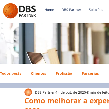
Home
DBS Partner
Soluções
Todos posts
Clientes
Profissão
Parcerias
DBS Partner
14 de out. de 2020
8 min de leit
Payroll
FGTS
Mercado de Trabalho
Econ
Como melhorar a exper