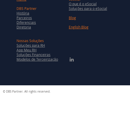
O que é o eSocial
DBS Partner
Soluções para o eSocial
História
Parceiros
Blog
Diferenciais
Diretoria
English Blog
Nossas Soluções
Soluções para RH
App Meu RH
Soluções Financeiras
Modelos de Terceirização
© DBS Partner. All rights reserved.