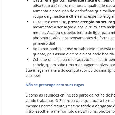
Gastar energia com 
atividade física é o melhor
ativa todo o cérebro, melhora a qualidade das a
aumenta a produção de endorfinas que melhor
roupa de ginástica e olhe-se no espelho, elogie 
Durante o exercício, 
preste atenção no seu cor
movimento: a sensação é boa, é ruim, está mel
melhor. Acabou o queijo, tenho de ligar para m
abdominal, afaste os pensamentos de forma gent
primeiro dia!
Ao tomar banho, pense no sabonete que está us
quente, pois assim ela tira a oleosidade boa da 
Coloque uma roupa que faça você se sentir bem,
cabelo, quem sabe uma maquiagem? Talvez para
Sua imagem na tela do computador ou do smartphone
estresse
Não se preocupe com suas rugas
E como as reuniões online são parte da rotina de h
vendo trabalhar. O Zoom, ou qualquer outra forma 
mesmos normalmente, imagine tendo a obrigação de
filtro, escolher a melhor foto de 324 ruins, photosho