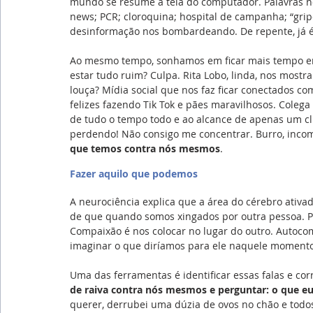
mundo se resume à tela do computador. Palavras no
news; PCR; cloroquina; hospital de campanha; “gri
desinformação nos bombardeando. De repente, já é 
Ao mesmo tempo, sonhamos em ficar mais tempo em
estar tudo ruim? Culpa. Rita Lobo, linda, nos mostra
louça? Mídia social que nos faz ficar conectados co
felizes fazendo Tik Tok e pães maravilhosos. Coleg
de tudo o tempo todo e ao alcance de apenas um cl
perdendo! Não consigo me concentrar. Burro, inco
que temos contra nós mesmos
.
Fazer aquilo que podemos
A neurociência explica que a área do cérebro ativ
de que quando somos xingados por outra pessoa. P
Compaixão é nos colocar no lugar do outro. Autoco
imaginar o que diríamos para ele naquele momento
Uma das ferramentas é identificar essas falas e c
de raiva contra nós mesmos e perguntar: o que eu
querer, derrubei uma dúzia de ovos no chão e todos