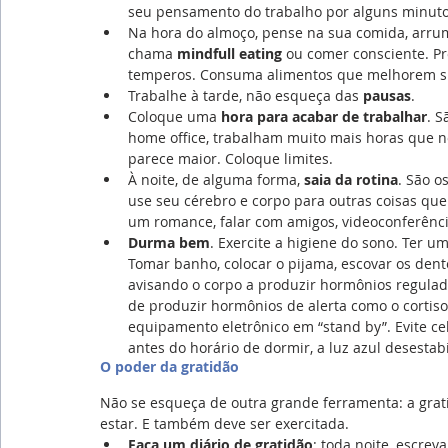
seu pensamento do trabalho por alguns minuto
Na hora do almoço, pense na sua comida, arrume
chama
 mindfull eating
 ou comer consciente. P
temperos. Consuma alimentos que melhorem su
Trabalhe à tarde, não esqueça das 
pausas
.
Coloque uma 
hora para acabar de trabalhar
. S
home office, trabalham muito mais horas que n
parece maior. Coloque limites.
À noite, de alguma forma, 
saia da rotina
. São o
use seu cérebro e corpo para outras coisas que n
um romance, falar com amigos, videoconferênci
Durma bem
. Exercite a higiene do sono. Ter u
Tomar banho, colocar o pijama, escovar os dente
avisando o corpo a produzir hormônios regulad
de produzir hormônios de alerta como o cortisol
equipamento eletrônico em “stand by”. Evite c
antes do horário de dormir, a luz azul desestab
O poder da gratidão
Não se esqueça de outra grande ferramenta: a gra
estar. E também deve ser exercitada.
Faça um diário de gratidão
: toda noite, escrev