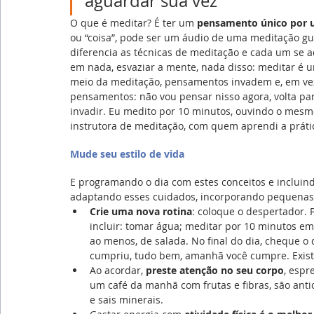
aguardar sua vez
O que é meditar? É ter um 
pensamento único por 
ou “coisa”, pode ser um áudio de uma meditação gu
diferencia as técnicas de meditação e cada um se 
em nada, esvaziar a mente, nada disso: meditar é u
meio da meditação, pensamentos invadem e, em vez d
pensamentos: não vou pensar nisso agora, volta par
invadir. Eu medito por 10 minutos, ouvindo o mes
instrutora de meditação, com quem aprendi a práti
Mude seu estilo de vida
E programando o dia com estes conceitos e incluind
adaptando esses cuidados, incorporando pequenas 
Crie uma nova rotina
: coloque o despertador. 
incluir: tomar água; meditar por 10 minutos e
ao menos, de salada. No final do dia, cheque o
cumpriu, tudo bem, amanhã você cumpre. Exist
Ao acordar, 
preste atenção no seu corpo
, espr
um café da manhã com frutas e fibras, são ant
e sais minerais.