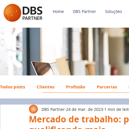
Home
DBS Partner
Soluções
Todos posts
Clientes
Profissão
Parcerias
DBS Partner
24 de mar. de 2023
1 min de lei
Payroll
FGTS
Mercado de Trabalho
Econ
Mercado de trabalho: p