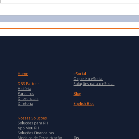
Home
eSocial
O que é o eSocial
DBS Partner
Soluções para o eSocial
História
Parceiros
Blog
Diferenciais
Diretoria
English Blog
Nossas Soluções
Soluções para RH
App Meu RH
Soluções Financeiras
Modelos de Terceirização