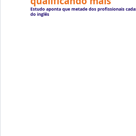
qualificando mais
Emprego
Avaliação de Desempenho
Inteligên
Estudo aponta que metade dos profissionais cada
do inglês
Reforma Trabalhista
eSocial
Recursos Huma
Outsourcing
English
Português
Big Data