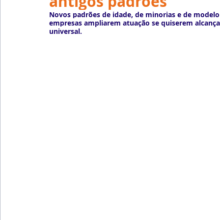
antigos padrões
Emprego
Avaliação de Desempenho
Inteligên
Novos padrões de idade, de minorias e de modelo 
empresas ampliarem atuação se quiserem alcançar
universal.
Reforma Trabalhista
eSocial
Recursos Huma
Outsourcing
English
Português
Big Data