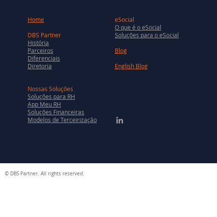
Home
eSocial
O que é o eSocial
DBS Partner
Soluções para o eSocial
História
Parceiros
Blog
Diferenciais
Diretoria
English Blog
Nossas Soluções
Soluções para RH
App Meu RH
Soluções Financeiras
Modelos de Terceirização
© DBS Partner. All rights reserved.