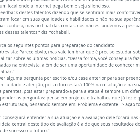
 um local onde a internet pega bem e seja silencioso.
feedback destes talentos dizendo que se sentiram mais confortávei
eram focar em suas qualidades e habilidades e não na sua aparênci
soar confuso, mas no final das contas, nós não escondemos a pesso
s desses talentos,” diz Yochabell.
orça os seguintes pontos para preparação do candidato:
trevista
: Parece óbvio, mas vale lembrar que é preciso estudar so
ualizar sobre as últimas notícias. “Dessa forma, você conseguirá fa
nhadas na entrevista, além de ser uma oportunidade de conhecer ma
alhar.”
ver alguma pergunta por escrito e/ou case anterior para ser preen
m cuidado e atenção, pois o foco estará 100% na resolução e na su
e parentes, pois estar preparado/a para a etapa é sempre um difer
sponder as perguntas
: pense em projetos e trabalhos que já fez e q
 estruturada, pensando sempre em: Problema existente –> ação t
r conseguirá entender a sua atuação e a avaliação dele focará na
a ideia central deste tipo de avaliação é a de que seus resultados d
de sucesso no futuro.”