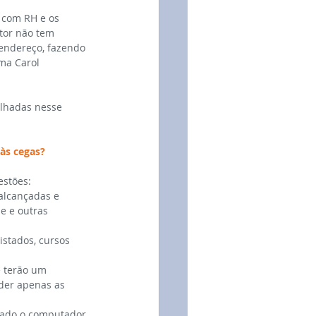
 com RH e os 
tor não tem 
 endereço, fazendo 
ma Carol 
alhadas nesse 
 às cegas?
estões:
 alcançadas e 
e e outras 
istados, cursos 
 terão um 
der apenas as 
arado o computador 