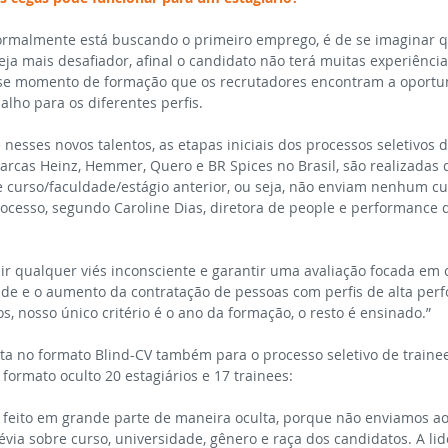
ormalmente está buscando o primeiro emprego, é de se imaginar 
ja mais desafiador, afinal o candidato não terá muitas experiência
sse momento de formação que os recrutadores encontram a oportu
alho para os diferentes perfis.
nesses novos talentos, as etapas iniciais dos processos seletivos d
arcas Heinz, Hemmer, Quero e BR Spices no Brasil, são realizadas d
 curso/faculdade/estágio anterior, ou seja, não enviam nenhum cur
ocesso, segundo Caroline Dias, diretora de people e performance d
ir qualquer viés inconsciente e garantir uma avaliação focada em 
de e o aumento da contratação de pessoas com perfis de alta perf
s, nosso único critério é o ano da formação, o resto é ensinado.”
sta no formato Blind-CV também para o processo seletivo de trainee
formato oculto 20 estagiários e 17 trainees:
é feito em grande parte de maneira oculta, porque não enviamos ao
ia sobre curso, universidade, gênero e raça dos candidatos. A lid