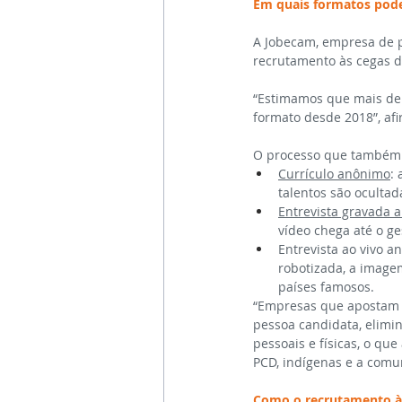
Em quais formatos pode 
A Jobecam, empresa de p
recrutamento às cegas de
“Estimamos que mais de 
formato desde 2018”, af
O processo que também é
Currículo anônimo
:
talentos são oculta
Entrevista gravada 
vídeo chega até o ge
Entrevista ao vivo a
robotizada, a image
países famosos.
“Empresas que apostam n
pessoa candidata, elimi
pessoais e físicas, o q
PCD, indígenas e a comu
Como o recrutamento às