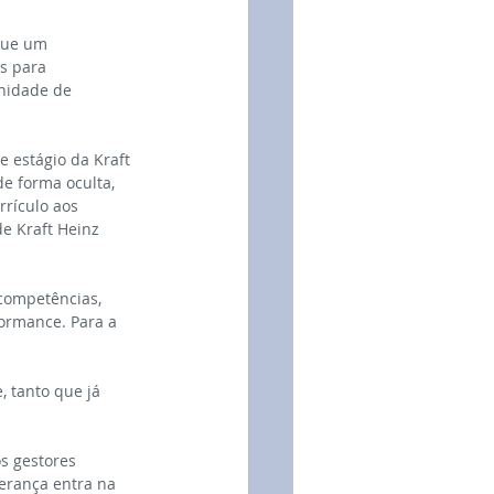
que um 
s para 
nidade de 
e estágio da Kraft 
e forma oculta, 
rículo aos 
e Kraft Heinz 
competências, 
ormance. Para a 
, tanto que já 
s gestores 
erança entra na 