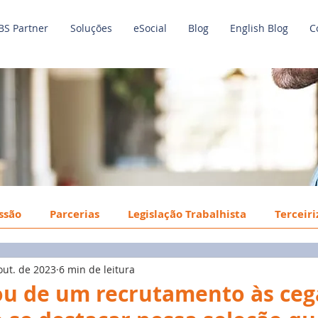
BS Partner
Soluções
eSocial
Blog
English Blog
C
issão
Parcerias
Legislação Trabalhista
Terceir
out. de 2023
6 min de leitura
o de Trabalho
Economia
Benefícios
Tecnologi
pou de um recrutamento às ceg