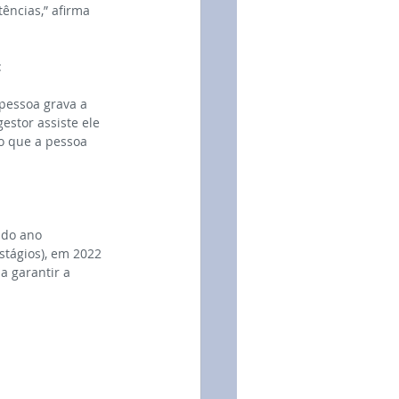
ências,” afirma 
:
pessoa grava a 
estor assiste ele 
o que a pessoa 
ndo ano 
tágios), em 2022 
a garantir a 