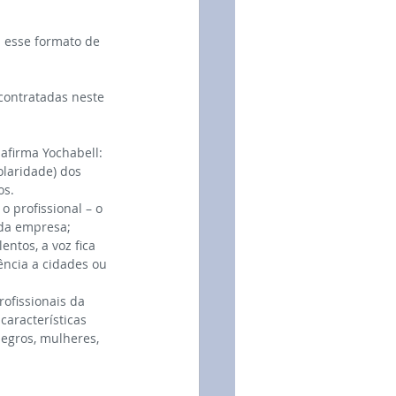
 esse formato de 
contratadas neste 
afirma Yochabell:
olaridade) dos 
os.
o profissional – o 
 da empresa;
ntos, a voz fica 
ncia a cidades ou 
ofissionais da 
aracterísticas 
egros, mulheres, 