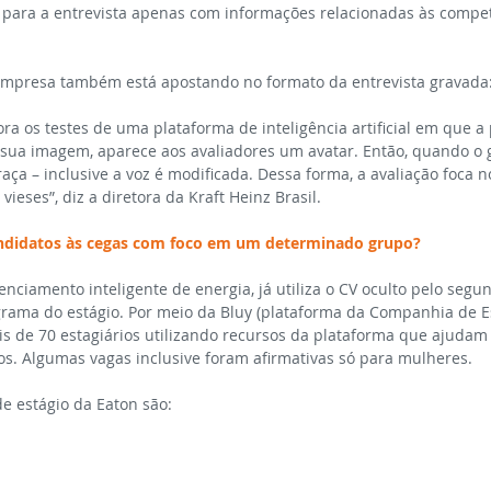
 para a entrevista apenas com informações relacionadas às compet
empresa também está apostando no formato da entrevista gravada
 os testes de uma plataforma de inteligência artificial em que a 
a sua imagem, aparece aos avaliadores um avatar. Então, quando o g
ça – inclusive a voz é modificada. Dessa forma, a avaliação foca n
vieses”, diz a diretora da Kraft Heinz Brasil.
candidatos às cegas com foco em um determinado grupo?
nciamento inteligente de energia, já utiliza o CV oculto pelo segu
rama do estágio. Por meio da Bluy (plataforma da Companhia de Es
 de 70 estagiários utilizando recursos da plataforma que ajudam 
os. Algumas vagas inclusive foram afirmativas só para mulheres.
e estágio da Eaton são: