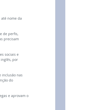
e até nome da 
 de perfis, 
as precisam 
.
s sociais e 
inglês, por 
e inclusão nas 
nção do 
egas e aprovam o 