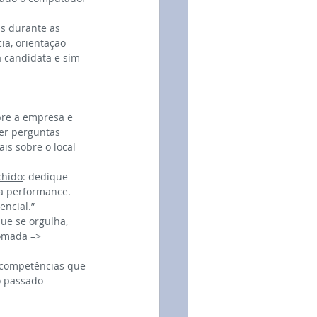
s durante as 
a, orientação 
a candidata e sim 
bre a empresa e 
zer perguntas 
is sobre o local 
chido
: dedique 
a performance. 
encial.”
ue se orgulha, 
omada –> 
s competências que 
o passado 