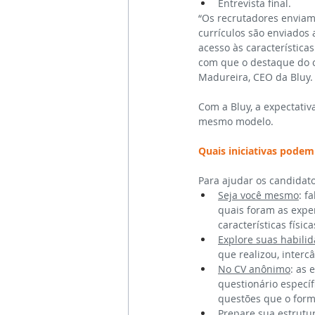
Entrevista final.
“Os recrutadores enviam
currículos são enviados 
acesso às característica
com que o destaque do c
Madureira, CEO da Bluy.
Com a Bluy, a expectativ
mesmo modelo.
Quais iniciativas podem
Para ajudar os candidat
Seja você mesmo
: f
quais foram as exper
características físic
Explore suas habili
que realizou, interc
No CV anônimo
: as 
questionário especí
questões que o form
Prepare sua estrutu