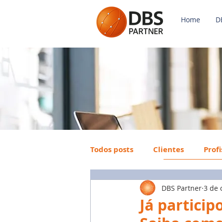
Home
D
Todos posts
Clientes
Prof
DBS Partner
3 de 
Payroll
FGTS
Mercad
Já partici