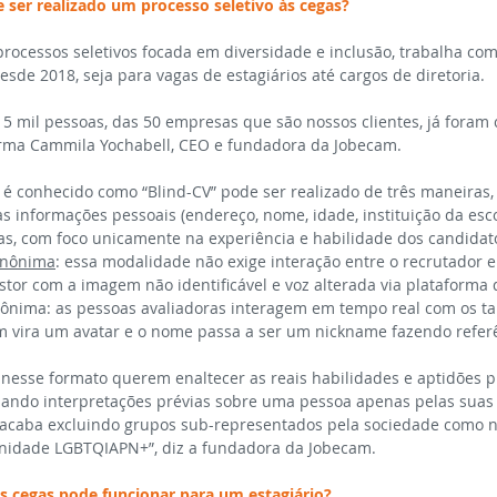
ser realizado um processo seletivo às cegas?
rocessos seletivos focada em diversidade e inclusão, trabalha com
sde 2018, seja para vagas de estagiários até cargos de diretoria.
5 mil pessoas, das 50 empresas que são nossos clientes, já foram 
irma Cammila Yochabell, CEO e fundadora da Jobecam.
 conhecido como “Blind-CV” pode ser realizado de três maneiras, 
 as informações pessoais (endereço, nome, idade, instituição da esc
das, com foco unicamente na experiência e habilidade dos candidat
anônima
: essa modalidade não exige interação entre o recrutador e 
stor com a imagem não identificável e voz alterada via plataforma
nônima: as pessoas avaliadoras interagem em tempo real com os tale
m vira um avatar e o nome passa a ser um nickname fazendo referê
esse formato querem enaltecer as reais habilidades e aptidões pr
nando interpretações prévias sobre uma pessoa apenas pelas suas c
ue acaba excluindo grupos sub-representados pela sociedade como n
nidade LGBTQIAPN+”, diz a fundadora da Jobecam.
 cegas pode funcionar para um estagiário?