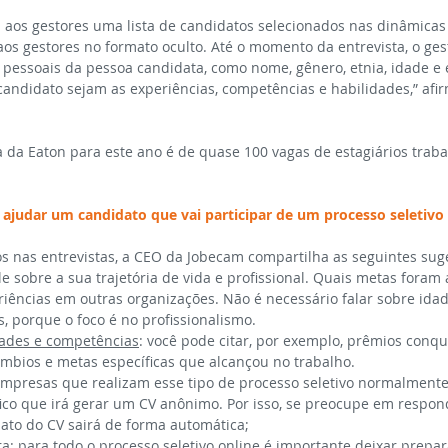
 aos gestores uma lista de candidatos selecionados nas dinâmicas
aos gestores no formato oculto. Até o momento da entrevista, o ges
s pessoais da pessoa candidata, como nome, gênero, etnia, idade e
andidato sejam as experiências, competências e habilidades,” afir
a da Eaton para este ano é de quase 100 vagas de estagiários trab
 ajudar um candidato que vai participar de um processo seletivo
os nas entrevistas, a CEO da Jobecam compartilha as seguintes sug
ale sobre a sua trajetória de vida e profissional. Quais metas foram
iências em outras organizações. Não é necessário falar sobre idad
as, porque o foco é no profissionalismo.
dades e competências
: você pode citar, por exemplo, prêmios conqu
âmbios e metas específicas que alcançou no trabalho.
empresas que realizam esse tipo de processo seletivo normalmente
fico que irá gerar um CV anônimo. Por isso, se preocupe em respon
ato do CV sairá de forma automática;
ra
: para todo o processo seletivo online é importante deixar prep