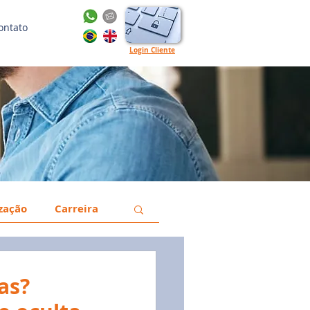
ontato
Login Cliente
ização
Carreira
a
Gestão
as?