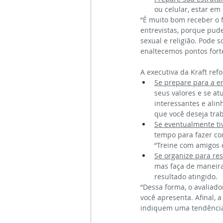
ou celular, estar em
“É muito bom receber o 
entrevistas, porque pud
sexual e religião. Pode 
enaltecemos pontos forte
A executiva da Kraft ref
Se prepare para a en
seus valores e se at
interessantes e ali
que você deseja trab
Se eventualmente ti
tempo para fazer co
“Treine com amigos 
Se organize para re
mas faça de maneira
resultado atingido.
“Dessa forma, o avaliado
você apresenta. Afinal, 
indiquem uma tendência 