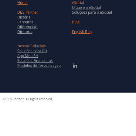
Home
eSocial
O que é o eSocial
DBS Partner
Soluções para o eSocial
História
Parceiros
Blog
Diferenciais
Diretoria
English Blog
Nossas Soluções
Soluções para RH
App Meu RH
Soluções Financeiras
Modelos de Terceirização
© DBS Partner. All rights reserved.