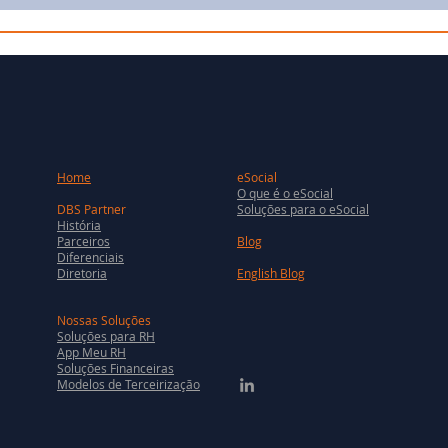
Home
eSocial
O que é o eSocial
DBS Partner
Soluções para o eSocial
História
Parceiros
Blog
Diferenciais
Diretoria
English Blog
Nossas Soluções
Soluções para RH
App Meu RH
Soluções Financeiras
Modelos de Terceirização