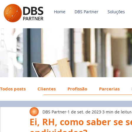
Home
DBS Partner
Soluções
Todos posts
Clientes
Profissão
Parcerias
DBS Partner
1 de set. de 2023
3 min de leitur
Payroll
FGTS
Mercado de Trabalho
Econ
Ei, RH, como saber se 