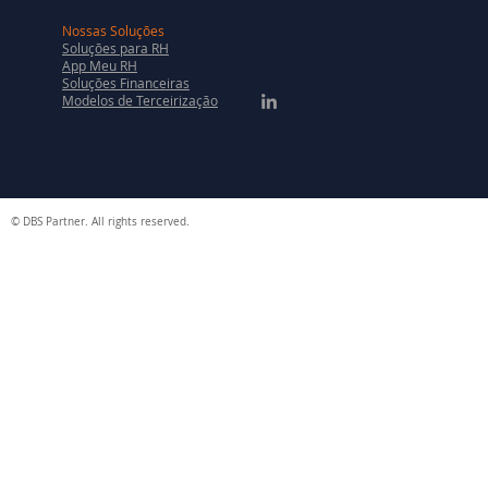
Nossas Soluções
Soluções para RH
App Meu RH
Soluções Financeiras
Modelos de Terceirização
© DBS Partner. All rights reserved.