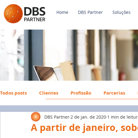
Home
DBS Partner
Soluções
Todos posts
Clientes
Profissão
Parcerias
DBS Partner
2 de jan. de 2020
1 min de leitu
Payroll
FGTS
Mercado de Trabalho
Econ
A partir de janeiro, so