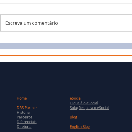
Escreva um comentário
Home
eSocial
O que é o eSocial
DBS Partner
Soluções para o eSocial
História
Parceiros
Blog
Diferenciais
Diretoria
English Blog