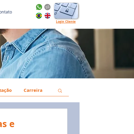
ontato
Login Cliente
ização
Carreira
a
Gestão
as e