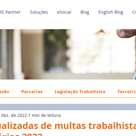
BS Partner
Soluções
eSocial
Blog
English Blog
C
issão
Parcerias
Legislação Trabalhista
Terceir
 dez. de 2022
1 min de leitura
o de Trabalho
Economia
Benefícios
Tecnologi
alizadas de multas trabalhist