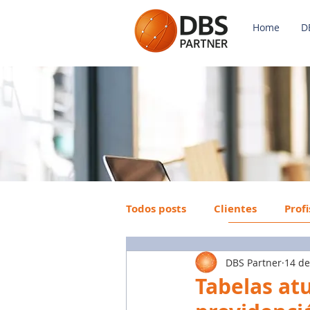
Home
D
Todos posts
Clientes
Prof
DBS Partner
14 de
Payroll
FGTS
Mercad
Tabelas atu