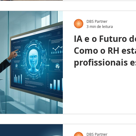
DBS Partner
3 min de leitura
IA e o Futuro d
Como o RH es
profissionais 
Era da Autom
DBS Partner