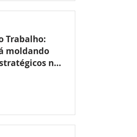
o Trabalho:
tá moldando
estratégicos na
ação