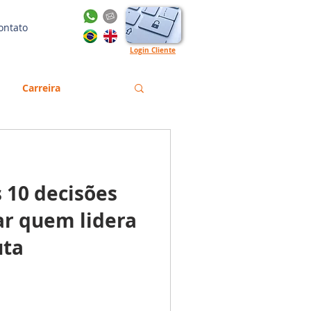
ontato
Login Cliente
Carreira
Gestão
Emprego
 10 decisões
orma Trabalhista
ar quem lidera
uta
English