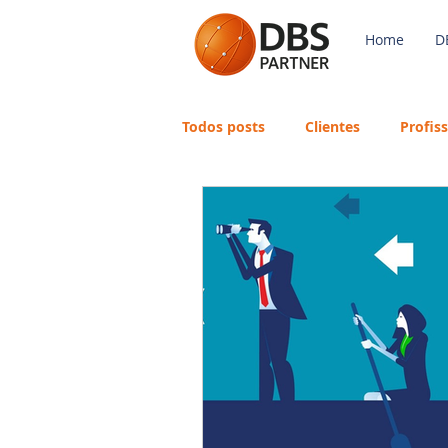
Home
D
Todos posts
Clientes
Profis
Payroll
FGTS
Mercado 
Avaliação de Desempenho
eSocial
Recursos Humanos
Português
Big Data
DB