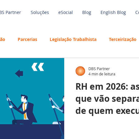
BS Partner
Soluções
eSocial
Blog
English Blog
C
são
Parcerias
Legislação Trabalhista
Terceirização
de Trabalho
Economia
Benefícios
Tecnologia
DBS Partner
4 min de leitura
RH em 2026: as
Inteligência Artificial
Employees
Guia Salarial
Ref
que vão separ
de quem exec
Treinamento
Folha de Pagamento
Outsourcing
S Partner
Férias
Training