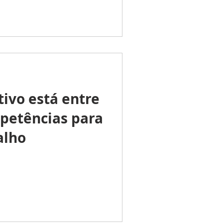
ivo está entre
mpetências para
alho