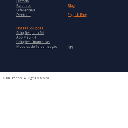
História
Parceiros
Blog
Diferenciais
Diretoria
English Blog
Nossas Soluções
Soluções para RH
App Meu RH
Soluções Financeiras
Modelos de Terceirização
© DBS Partner. All rights reserved.