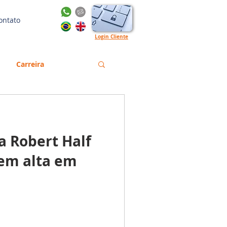
ontato
Login Cliente
Carreira
Gestão
Emprego
da Robert Half
orma Trabalhista
 em alta em
English