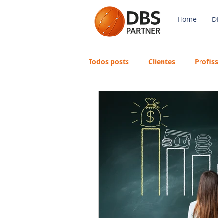
Home
D
Todos posts
Clientes
Profis
Payroll
FGTS
Mercado 
Avaliação de Desempenho
eSocial
Recursos Humanos
Português
Big Data
DB