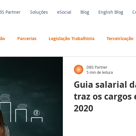
BS Partner
Soluções
eSocial
Blog
English Blog
C
são
Parcerias
Legislação Trabalhista
Terceirização
de Trabalho
Economia
Benefícios
Tecnologia
DBS Partner
5 min de leitura
Guia salarial 
Inteligência Artificial
Employees
Guia Salarial
Ref
traz os cargos
2020
Treinamento
Folha de Pagamento
Outsourcing
S Partner
Férias
Training