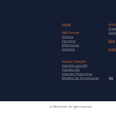
Home
eSoci
O que
DBS Partner
Soluç
História
Parceiros
Blog
Diferenciais
Diretoria
Engli
Nossas Soluções
Soluções para RH
App Meu RH
Soluções Financeiras
Modelos de Terceirização
© DBS Partner. All rights reserved.