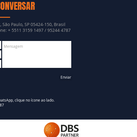
CONVERSAR
, São Paulo, SP 05424-150, Brasil
e: + 5511 3159 1497 / 95244 4787
Enviar
atsApp, clique no ícone ao lado.
87