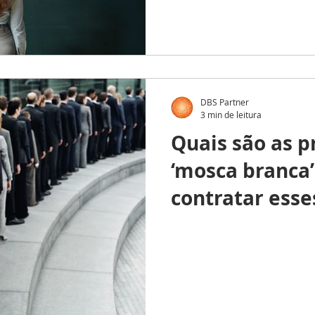
DBS Partner
3 min de leitura
Quais são as p
‘mosca branca
contratar esse