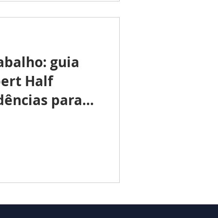
abalho: guia
ert Half
dências para