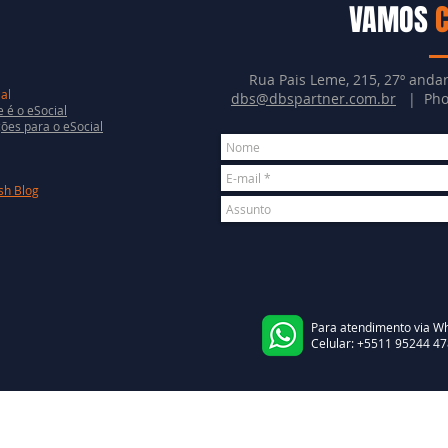
VAMOS
Rua Pais Leme, 215, 27º andar
al
dbs@dbspartner.com.br
| Phon
 é o eSocial
ões para o eSocial
sh Blog
Para atendimento via Wh
Celular
:
+5511 95244 47