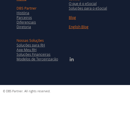
O que é o eSocial
DBS Partner
Soluções para o eSocial
História
Parceiros
Blog
Diferenciais
Diretoria
English Blog
Nossas Soluções
Soluções para RH
App Meu RH
Soluções Financeiras
Modelos de Terceirização
© DBS Partner. All rights reserved.