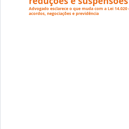
reduções e suspensões
Emprego
Avaliação de Desempenho
Inteligên
Advogado esclarece o que muda com a Lei 14.020 q
acordos, negociações e previdência
Reforma Trabalhista
eSocial
Recursos Huma
Outsourcing
English
Português
Big Data