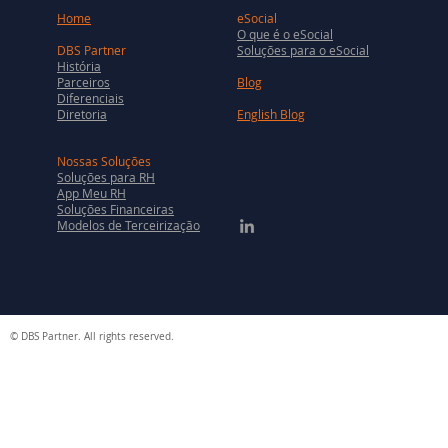
Home
eSocial
O que é o eSocial
DBS Partner
Soluções para o eSocial
História
Parceiros
Blog
Diferenciais
Diretoria
English Blog
Nossas Soluções
Soluções para RH
App Meu RH
Soluções Financeiras
Modelos de Terceirização
© DBS Partner. All rights reserved.