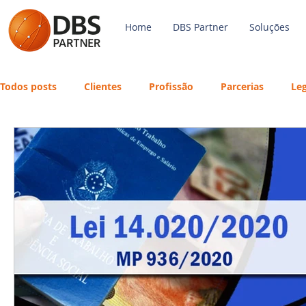
Home
DBS Partner
Soluções
Todos posts
Clientes
Profissão
Parcerias
Leg
Payroll
FGTS
Mercado de Trabalho
Economi
Avaliação de Desempenho
Inteligência Artificial
eSocial
Recursos Humanos
Treinamento
Fo
Português
Big Data
DBS Partner
Férias