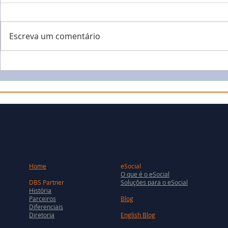
Escreva um comentário
Home
eSocial
O que é o eSocial
DBS Partner
Soluções para o eSocial
História
Parceiros
Blog
Diferenciais
Diretoria
English Blog