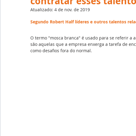
contratar esses talent
Emprego
Avaliação de Desempenho
Inteligên
Atualizado:
4 de nov. de 2019
Segundo Robert Half líderes e outros talentos rela
Reforma Trabalhista
eSocial
Recursos Huma
O termo "mosca branca" é usado para se referir a al
são aquelas que a empresa enxerga a tarefa de enco
como desafios fora do normal.
Outsourcing
English
Português
Big Data