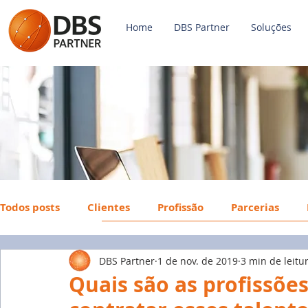
Home
DBS Partner
Soluções
Todos posts
Clientes
Profissão
Parcerias
DBS Partner
1 de nov. de 2019
3 min de leitu
Payroll
FGTS
Mercado de Trabalho
Econ
Quais são as profissõe