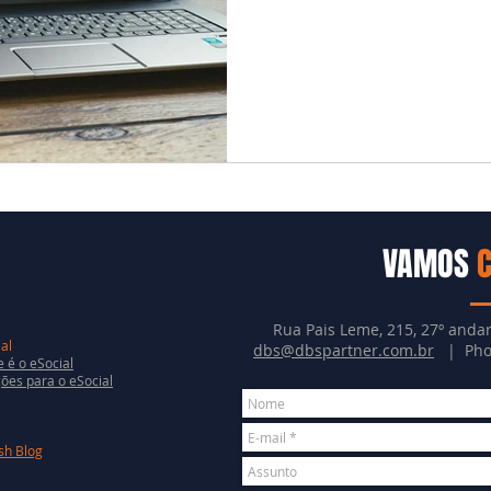
VAMOS
Rua Pais Leme, 215, 27º andar
al
dbs@dbspartner.com.br
| Phon
 é o eSocial
ões para o eSocial
sh Blog