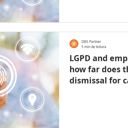
DBS Partner
5 min de leitura
LGPD and empl
how far does th
dismissal for 