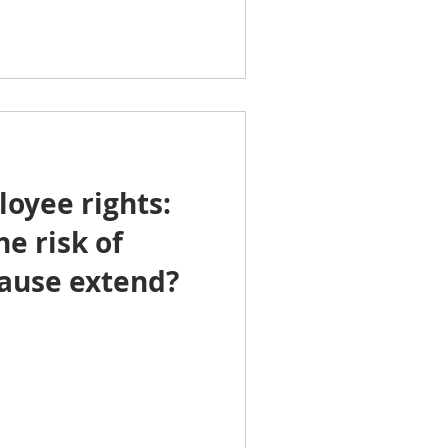
oyee rights:
e risk of
cause extend?