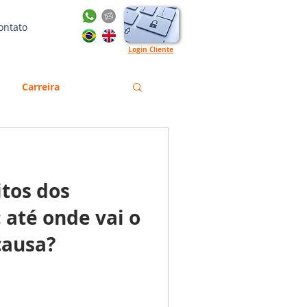
ontato
Login Cliente
Carreira
Gestão
Emprego
itos dos
orma Trabalhista
 até onde vai o
causa?
English