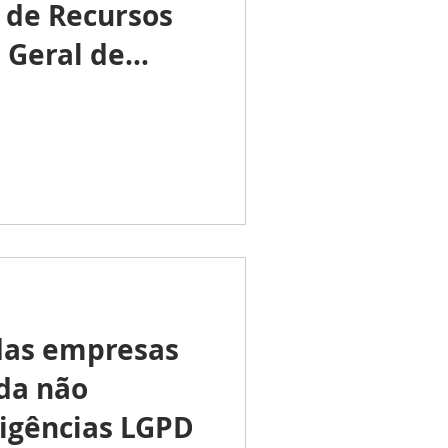
de Recursos
 Geral de
ados?
das empresas
nda não
igências LGPD