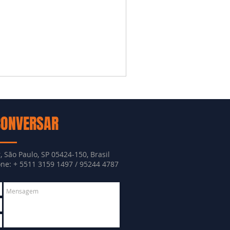
CONVERSAR
, São Paulo, SP 05424-150, Brasil
e: + 5511 3159 1497 / 95244 4787