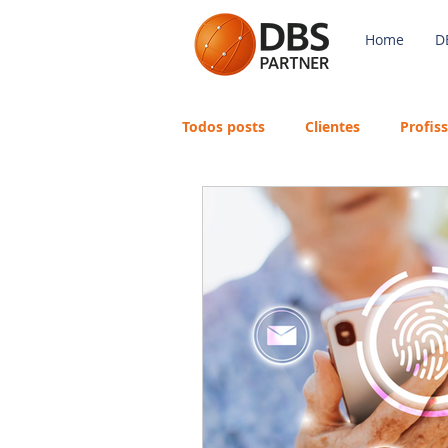
Home
D
Todos posts
Clientes
Profis
Payroll
FGTS
Mercado 
Avaliação de Desempenho
eSocial
Recursos Humanos
Português
Big Data
DB