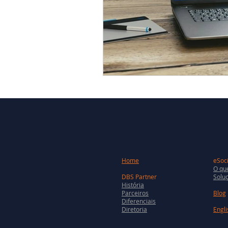
Home
eSoci
O que
DBS Partner
Soluç
História
Parceiros
Blog
Diferenciais
Diretoria
Engli