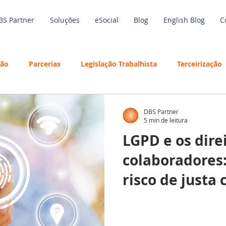
BS Partner
Soluções
eSocial
Blog
English Blog
C
são
Parcerias
Legislação Trabalhista
Terceirização
de Trabalho
Economia
Benefícios
Tecnologia
DBS Partner
5 min de leitura
LGPD e os dire
Inteligência Artificial
Employees
Guia Salarial
Ref
colaboradores:
risco de justa 
Treinamento
Folha de Pagamento
Outsourcing
S Partner
Férias
Training