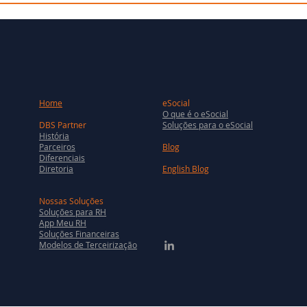
Home
eSocial
O que é o eSocial
DBS Partner
Soluções para o eSocial
História
Parceiros
Blog
Diferenciais
Diretoria
English Blog
Nossas Soluções
Soluções para RH
App Meu RH
Soluções Financeiras
Modelos de Terceirização