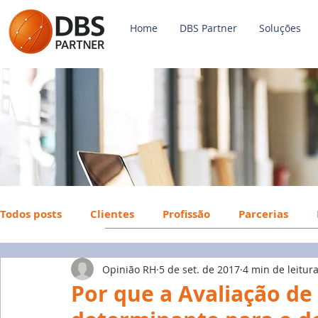
Home
DBS Partner
Soluções
Todos posts
Clientes
Profissão
Parcerias
Opinião RH
5 de set. de 2017
4 min de leitur
Payroll
FGTS
Mercado de Trabalho
Econ
Por que a Avaliação d