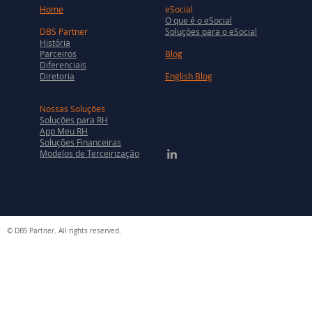
Home
eSocial
O que é o eSocial
DBS Partner
Soluções para o eSocial
História
Parceiros
Blog
Diferenciais
Diretoria
English Blog
Nossas Soluções
Soluções para RH
App Meu RH
Soluções Financeiras
Modelos de Terceirização
© DBS Partner. All rights reserved.